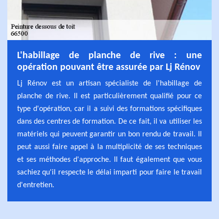
L'habillage de planche de rive : une
opération pouvant être assurée par Lj Rénov
Lj Rénov est un artisan spécialiste de l'habillage de
planche de rive. Il est particulièrement qualifié pour ce
type d'opération, car il a suivi des formations spécifiques
dans des centres de formation. De ce fait, il va utiliser les
matériels qui peuvent garantir un bon rendu de travail. Il
peut aussi faire appel à la multiplicité de ses techniques
et ses méthodes d'approche. Il faut également que vous
sachiez qu'il respecte le délai imparti pour faire le travail
d'entretien.