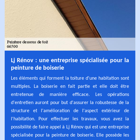
Lj Rénov : une entreprise spécialisée pour la
peinture de boiserie
Les éléments qui forment la toiture d'une habitation sont
multiples. La boiserie en fait partie et elle doit être
entretenue de manière efficace. Les opérations
d'entretien auront pour but d'assurer la robustesse de la
structure et l'amélioration de l'aspect extérieur de
l'habitation. Pour effectuer les travaux, vous avez la
possibilité de faire appel à Lj Rénov qui est une entreprise
spécialisée pour la peinture de boiserie. Elle possède les