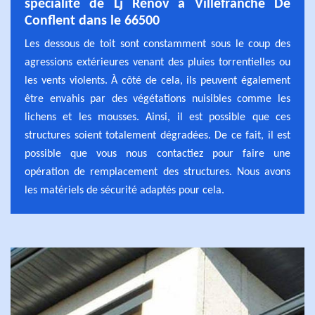
spécialité de Lj Rénov à Villefranche De
Conflent dans le 66500
Les dessous de toit sont constamment sous le coup des
agressions extérieures venant des pluies torrentielles ou
les vents violents. À côté de cela, ils peuvent également
être envahis par des végétations nuisibles comme les
lichens et les mousses. Ainsi, il est possible que ces
structures soient totalement dégradées. De ce fait, il est
possible que vous nous contactiez pour faire une
opération de remplacement des structures. Nous avons
les matériels de sécurité adaptés pour cela.