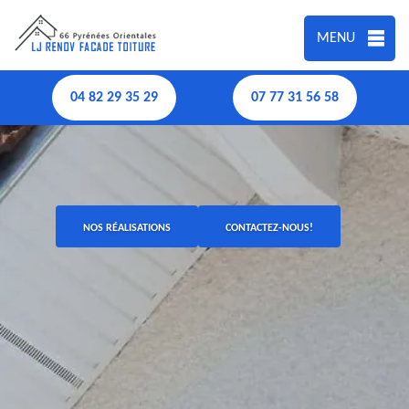
MENU
04 82 29 35 29
07 77 31 56 58
NOS RÉALISATIONS
CONTACTEZ-NOUS!