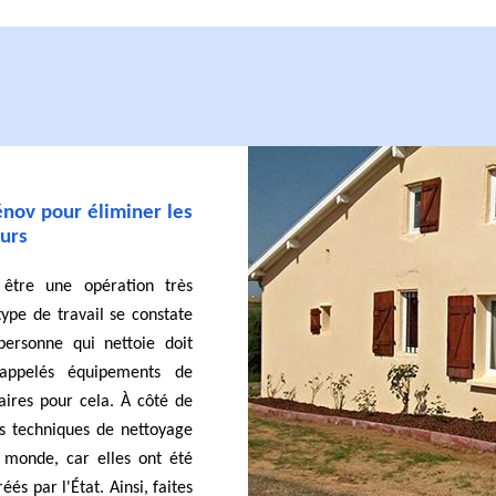
énov pour éliminer les
eurs
être une opération très
type de travail se constate
personne qui nettoie doit
 appelés équipements de
saires pour cela. À côté de
s techniques de nettoyage
e monde, car elles ont été
és par l'État. Ainsi, faites