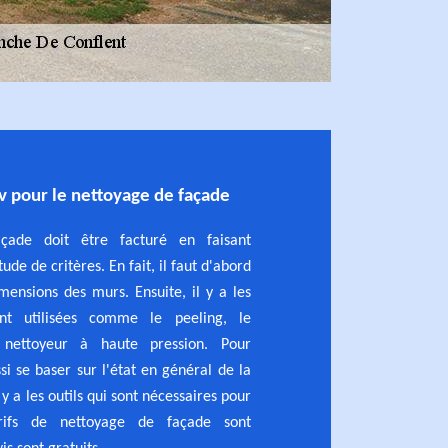
ov pour le nettoyage de façade
çade doit être facturé en faisant
ude de critères. En fait, il faut d'abord
mensions des murs. Ensuite, il y a les
ont utilisées comme le peeling, le
nettoyeur à haute pression. Pour
ssi se baser sur l'état en général de la
l y a les outils qui sont nécessaires pour
rifs de nettoyage de façade sont