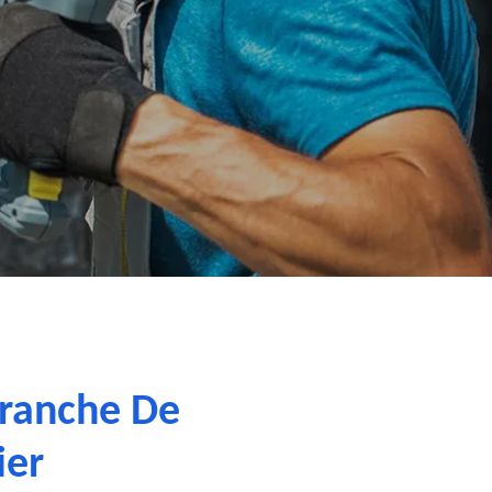
franche De
ier