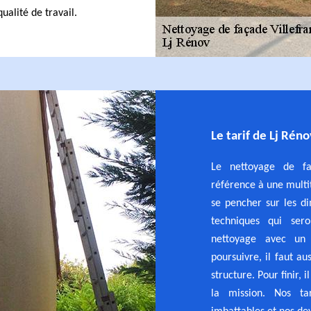
ualité de travail.
Le tarif de Lj Rén
Le nettoyage de fa
référence à une multit
se pencher sur les di
techniques qui ser
nettoyage avec un 
poursuivre, il faut au
structure. Pour finir, i
la mission. Nos ta