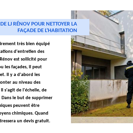
 DE LJ RÉNOV POUR NETTOYER LA
FAÇADE DE L'HABITATION
oirement très bien équipé
ations d'entretien des
 Rénov est sollicité pour
u les façades, il peut
t. Il y a d'abord les
monter au niveau des
Il s'agit de l'échelle, de
. Dans le but de supprimer
imiques peuvent être
s moyens chimiques. Quand
dressera un devis gratuit.