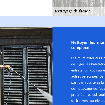
Nettoyer les mur
complexe
Les murs extérieurs p
de juger les habitati
entretenus, vous aur
autres personnes. Dan
pas, car vous avez la 
de nettoyage de faça
propriétaires qui veul
se trouvent au niveau