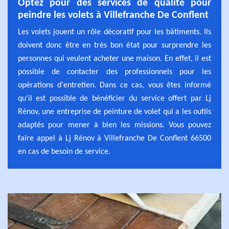
Optez pour des services de qualité pour
peindre les volets à Villefranche De Conflent
Les volets jouent un rôle décoratif pour les bâtiments. Ils
doivent donc être en très bon état pour surprendre les
personnes qui veulent acheter une maison. En effet, il est
possible de contacter des professionnels pour les
opérations d'entretien. Dans ce cas, vous êtes informé
qu'il est possible de bénéficier du service offert par Lj
Rénov, une entreprise de peinture de volet qui a les outils
adaptés pour mener à bien les missions. Vous pouvez
faire appel à Lj Rénov à Villefranche De Conflent 66500
en cas de besoin de service.