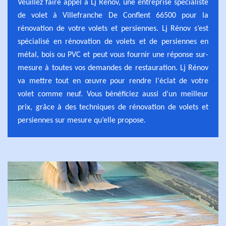
Veuillez faire appel à Lj Rénov, une entreprise spécialiste
de volet à Villefranche De Conflent 66500 pour la
rénovation de votre volets et persiennes. Lj Rénov s’est
spécialisé en rénovation de volets et de persiennes en
métal, bois ou PVC et peut vous fournir une réponse sur-
mesure à toutes vos demandes de restauration. Lj Rénov
va mettre tout en œuvre pour rendre l'éclat de votre
volet comme neuf. Vous bénéficiez aussi d’un meilleur
prix, grâce à des techniques de rénovation de volets et
persiennes sur mesure qu’elle propose.