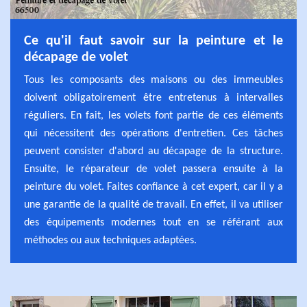
Ce qu'il faut savoir sur la peinture et le
décapage de volet
Tous les composants des maisons ou des immeubles
doivent obligatoirement être entretenus à intervalles
réguliers. En fait, les volets font partie de ces éléments
qui nécessitent des opérations d'entretien. Ces tâches
peuvent consister d'abord au décapage de la structure.
Ensuite, le réparateur de volet passera ensuite à la
peinture du volet. Faites confiance à cet expert, car il y a
une garantie de la qualité de travail. En effet, il va utiliser
des équipements modernes tout en se référant aux
méthodes ou aux techniques adaptées.