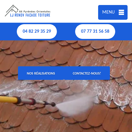
MENU
04 82 29 35 29
07 77 31 56 58
NOS RÉALISATIONS
CONTACTEZ-NOUS!