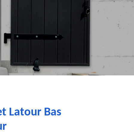
et Latour Bas
ur