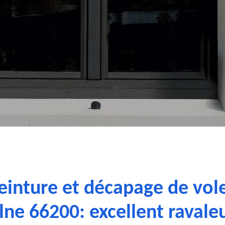
einture et décapage de vol
lne 66200: excellent ravale