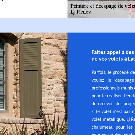
Faites appel à de
de vos volets à La
Parfois, le procédé de
voulez le décapage
professionnels munis 
pour le réaliser. Pend
de recevoir des proje
si le volet n'est pas
volet métallique, Lj R
chalumeau pour les v