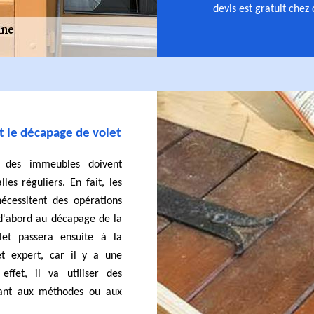
devis est gratuit chez
et le décapage de volet
 des immeubles doivent
les réguliers. En fait, les
écessitent des opérations
 d'abord au décapage de la
olet passera ensuite à la
et expert, car il y a une
effet, il va utiliser des
ant aux méthodes ou aux