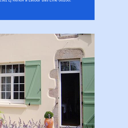
actez Lj Rénov à Latour Bas Elne 66200.