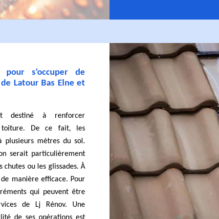
 pour s'occuper de
e de Latour Bas Elne et
t destiné à renforcer
 toiture. De ce fait, les
 plusieurs mètres du sol.
on serait particulièrement
 chutes ou les glissades. À
é de manière efficace. Pour
gréments qui peuvent être
rvices de Lj Rénov. Une
lité de ses opérations est