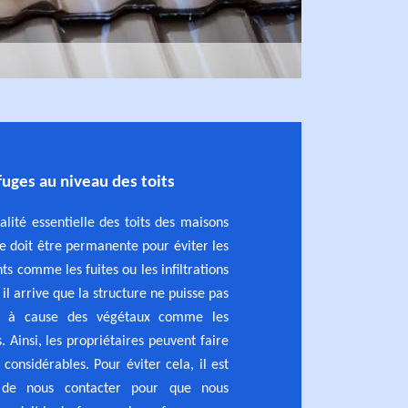
ofuges au niveau des toits
alité essentielle des toits des maisons
le doit être permanente pour éviter les
s comme les fuites ou les infiltrations
 il arrive que la structure ne puisse pas
ns à cause des végétaux comme les
. Ainsi, les propriétaires peuvent faire
considérables. Pour éviter cela, il est
 de nous contacter pour que nous