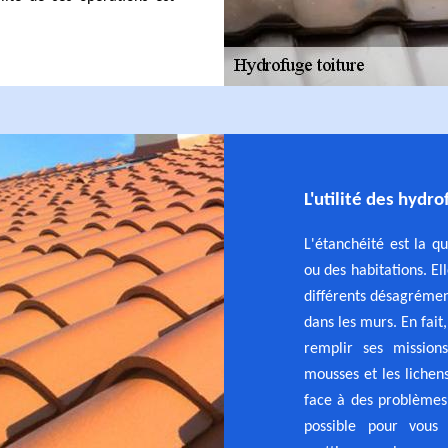
L'utilité des hydr
L'étanchéité est la qu
ou des habitations. El
différents désagrément
dans les murs. En fait,
remplir ses missio
mousses et les lichens
face à des problèmes 
possible pour vous