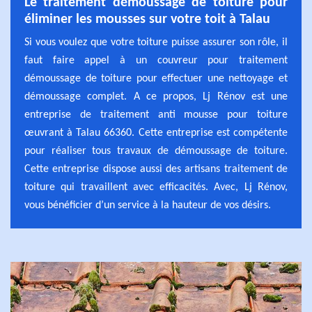
Le traitement démoussage de toiture pour
éliminer les mousses sur votre toit à Talau
Si vous voulez que votre toiture puisse assurer son rôle, il
faut faire appel à un couvreur pour traitement
démoussage de toiture pour effectuer une nettoyage et
démoussage complet. A ce propos, Lj Rénov est une
entreprise de traitement anti mousse pour toiture
œuvrant à Talau 66360. Cette entreprise est compétente
pour réaliser tous travaux de démoussage de toiture.
Cette entreprise dispose aussi des artisans traitement de
toiture qui travaillent avec efficacités. Avec, Lj Rénov,
vous bénéficier d’un service à la hauteur de vos désirs.