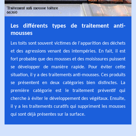
Les différents types de traitement anti-
mousses
Les toits sont souvent victimes de l'apparition des déchets
et des agressions venant des intempéries. En fait, il est
fort probable que des mousses et des moisissures puissent
se développer de manière rapide. Pour éviter cette
situation, il y a des traitements anti-mousses. Ces produits
se présentent en deux catégories bien distinctes. La
première catégorie est le traitement préventif qui
cherche à éviter le développement des végétaux. Ensuite,
il y a les traitements curatifs qui suppriment les mousses
qui sont déjà présentes sur la surface.