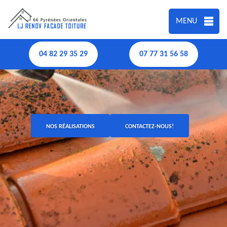
MENU
04 82 29 35 29
07 77 31 56 58
NOS RÉALISATIONS
CONTACTEZ-NOUS!