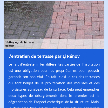
L'entretien de terrasse par Lj Rénov
Le fait d'entretenir les différentes parties de l'habitation
est une obligation pour les propriétaires pour pouvoir
garantir son bon état. En fait, c'est le cas des terrasses
qui font l'objet de la prolifération des mousses et des
moisissures au niveau de la surface. Cela peut engendrer
deux types de désagréments dont le premier est la
dégradation de l'aspect esthétique de la structure. Mais,