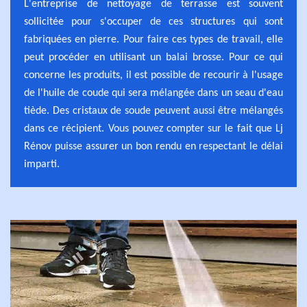
L'entreprise de nettoyage de terrasse est souvent
sollicitée pour s'occuper de ces structures qui sont
fabriquées en pierre. Pour faire ces types de travail, elle
peut procéder en utilisant un balai brosse. Pour ce qui
concerne les produits, il est possible de recourir à l'usage
de l'huile de coude qui sera mélangée dans un seau d'eau
tiède. Des cristaux de soude peuvent aussi être mélangés
dans ce récipient. Vous pouvez compter sur le fait que Lj
Rénov puisse assurer un bon rendu en respectant le délai
imparti.