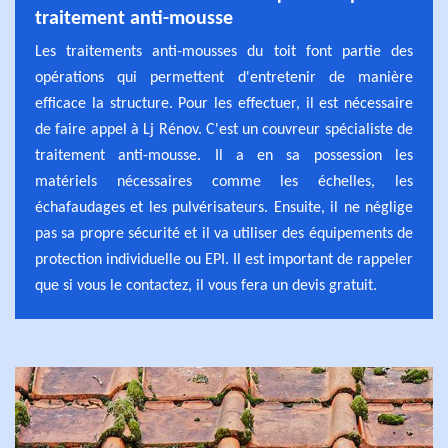
traitement anti-mousse
Les traitements anti-mousses du toit font partie des
opérations qui permettent d'entretenir de manière
efficace la structure. Pour les effectuer, il est nécessaire
de faire appel à Lj Rénov. C'est un couvreur spécialiste de
traitement anti-mousse. Il a en sa possession les
matériels nécessaires comme les échelles, les
échafaudages et les pulvérisateurs. Ensuite, il ne néglige
pas sa propre sécurité et il va utiliser des équipements de
protection individuelle ou EPI. Il est important de rappeler
que si vous le contactez, il vous fera un devis gratuit.