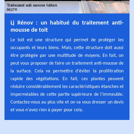
Lj Rénov : un habitué du traitement anti-
mousse de toit
Le toit est une structure qui permet de protéger les
occupants et leurs biens. Mais, cette structure doit aussi
être protégée par une multitude de moyens. En fait, on
peut vous proposer de faire un traitement anti-mousse de
la surface. Cela va permettre d'éviter la prolifération
rapide des végétations. En fait, ces plantes peuvent
réduire considérablement les caractéristiques étanches et
imperméables de cette partie supérieure de l'immeuble.
Contactez-nous au plus vite et on va vous dresser un devis
et vous n'avez rien à payer pour cela.