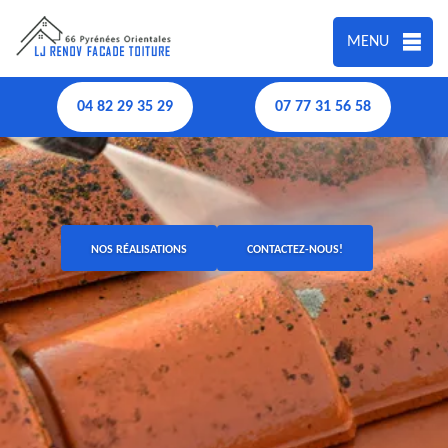
MENU
04 82 29 35 29
07 77 31 56 58
NOS RÉALISATIONS
CONTACTEZ-NOUS!