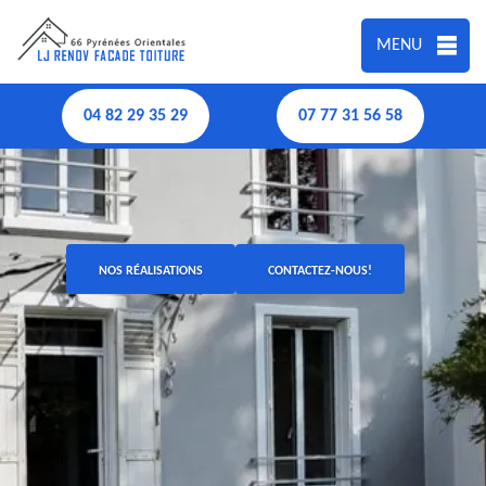
MENU
04 82 29 35 29
07 77 31 56 58
NOS RÉALISATIONS
CONTACTEZ-NOUS!