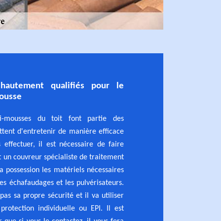
 hautement qualifiés pour le
mousse
ti-mousses du toit font partie des
tent d'entretenir de manière efficace
s effectuer, il est nécessaire de faire
t un couvreur spécialiste de traitement
sa possession les matériels nécessaires
es échafaudages et les pulvérisateurs.
 pas sa propre sécurité et il va utiliser
rotection individuelle ou EPI. Il est