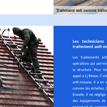
Les techniciens
traitement anti-
Les traitements an
opérations qui permet
la structure. Pour le
appel à Lj Rénov. C'es
anti-mousse. Il a en 
comme les échelles, l
Ensuite, il ne néglige
des équipements de p