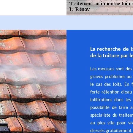
La recherche de l
de la toiture par 
Les mousses sont des 
graves problèmes au n
le cas des toits. En 
forte rétention d'eau
infiltrations dans le
possibilité de faire
spécialiste du traite
au plus vite pour vo
dressés gratuitement.