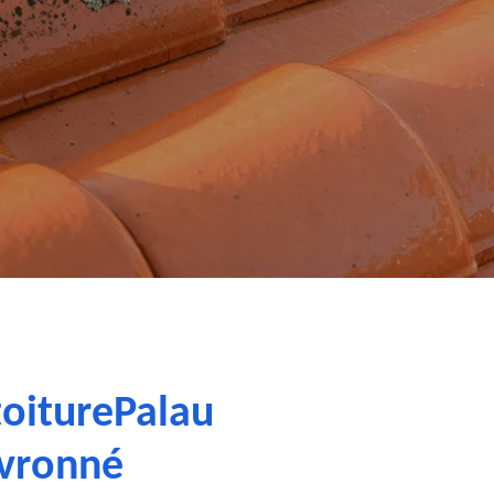
toiturePalau
evronné