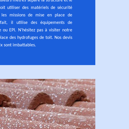
sieurs mètres sépare la structure et le
doit utiliser des matériels de sécurité
les missions de mise en place de
fait, il utilise des équipements de
e ou EPI. N'hésitez pas à visiter notre
place des hydrofuges de toit. Nos devis
ix sont imbattables.