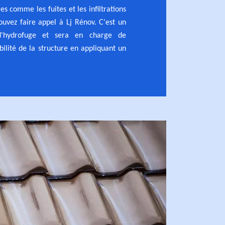
s comme les fuites et les infiltrations
uvez faire appel à Lj Rénov. C'est un
e d'hydrofuge et sera en charge de
ilité de la structure en appliquant un