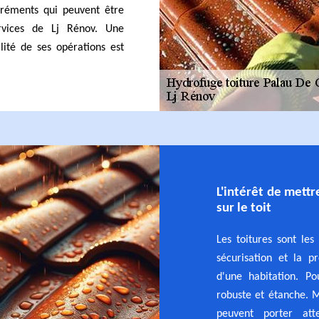
gréments qui peuvent être
rvices de Lj Rénov. Une
lité de ses opérations est
L'intérêt de mett
sur le toit
Les toitures sont les
sécurisation et la p
d'une habitation. Po
robuste et étanche. M
peuvent porter att