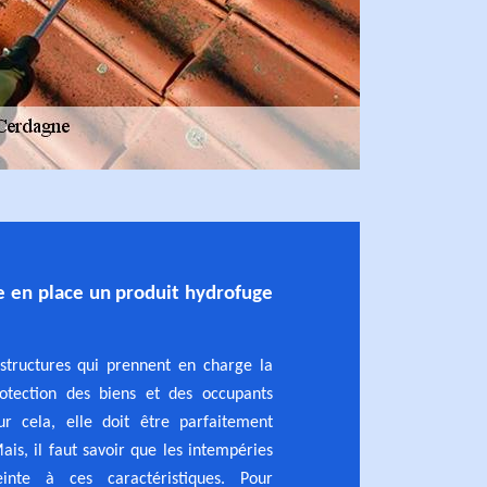
re en place un produit hydrofuge
 structures qui prennent en charge la
rotection des biens et des occupants
ur cela, elle doit être parfaitement
ais, il faut savoir que les intempéries
einte à ces caractéristiques. Pour