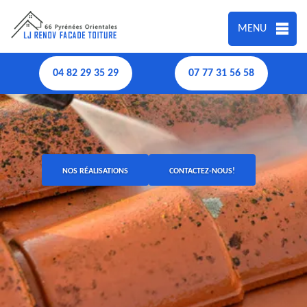
MENU
04 82 29 35 29
07 77 31 56 58
NOS RÉALISATIONS
CONTACTEZ-NOUS!