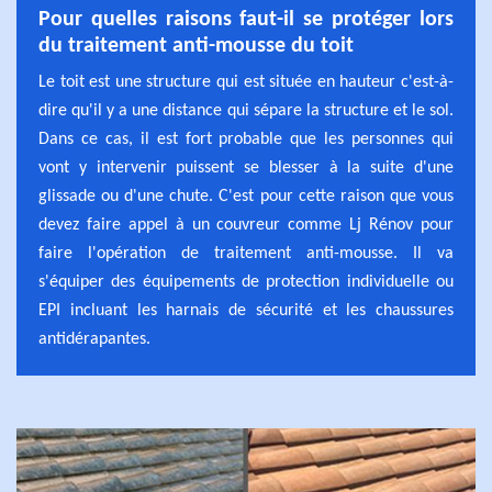
Pour quelles raisons faut-il se protéger lors
du traitement anti-mousse du toit
Le toit est une structure qui est située en hauteur c'est-à-
dire qu'il y a une distance qui sépare la structure et le sol.
Dans ce cas, il est fort probable que les personnes qui
vont y intervenir puissent se blesser à la suite d'une
glissade ou d'une chute. C'est pour cette raison que vous
devez faire appel à un couvreur comme Lj Rénov pour
faire l'opération de traitement anti-mousse. Il va
s'équiper des équipements de protection individuelle ou
EPI incluant les harnais de sécurité et les chaussures
antidérapantes.