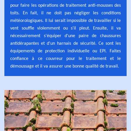
pour faire les opérations de traitement anti-mousses des
toits. En fait, il ne doit pas négliger les conditions
météorologiques. Il lui serait impossible de travailler si le
vent souffle violemment ou s'il pleut. Ensuite, il va
nécessairement s'équiper d'une paire de chaussures
antidérapantes et d'un harnais de sécurité. Ce sont les
équipements de protection individuelle ou EPI. Faites
confiance à ce couvreur pour le traitement et le
démoussage et il va assurer une bonne qualité de travail.