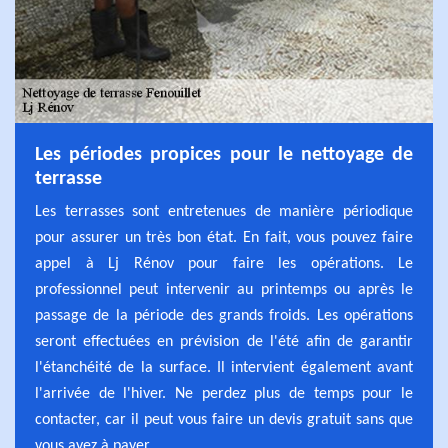
Les périodes propices pour le nettoyage de
terrasse
Les terrasses sont entretenues de manière périodique
pour assurer un très bon état. En fait, vous pouvez faire
appel à Lj Rénov pour faire les opérations. Le
professionnel peut intervenir au printemps ou après le
passage de la période des grands froids. Les opérations
seront effectuées en prévision de l'été afin de garantir
l'étanchéité de la surface. Il intervient également avant
l'arrivée de l'hiver. Ne perdez plus de temps pour le
contacter, car il peut vous faire un devis gratuit sans que
vous ayez à payer.