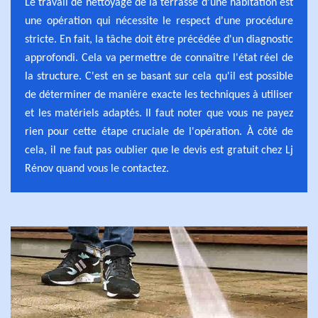
Le travail de nettoyage de la terrasse d'une habitation est
une opération qui nécessite le respect d'une procédure
stricte. En fait, la tâche doit être précédée d'un diagnostic
approfondi. Cela va permettre de connaître l'état réel de
la structure. C'est en se basant sur cela qu'il est possible
de déterminer de manière exacte les techniques à utiliser
et les matériels adaptés. Il faut noter que vous ne payez
rien pour cette étape cruciale de l'opération. À côté de
cela, il ne faut pas oublier que le devis est gratuit chez Lj
Rénov quand vous le contactez.