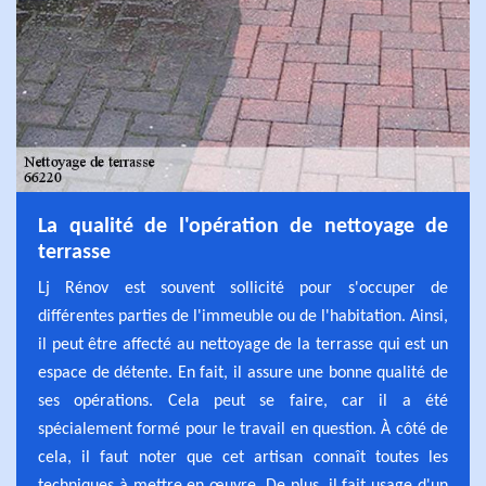
La qualité de l'opération de nettoyage de
terrasse
Lj Rénov est souvent sollicité pour s'occuper de
différentes parties de l'immeuble ou de l'habitation. Ainsi,
il peut être affecté au nettoyage de la terrasse qui est un
espace de détente. En fait, il assure une bonne qualité de
ses opérations. Cela peut se faire, car il a été
spécialement formé pour le travail en question. À côté de
cela, il faut noter que cet artisan connaît toutes les