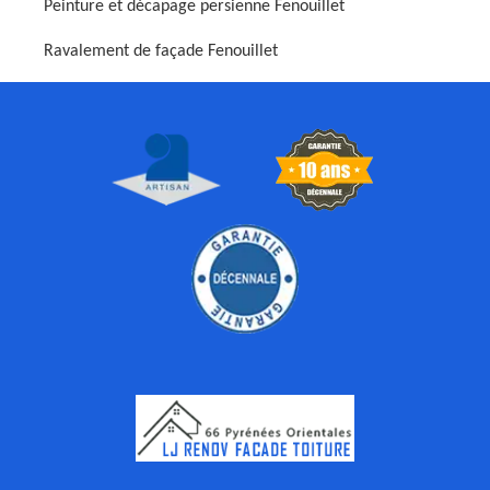
Peinture et décapage persienne Fenouillet
Ravalement de façade Fenouillet