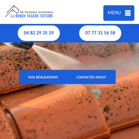
MENU
04 82 29 35 29
07 77 31 56 58
NOS RÉALISATIONS
CONTACTEZ-NOUS!