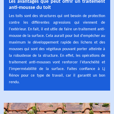
Les avantages que peut offrir un traitement
anti-mousse du toit
Les toits sont des structures qui ont besoin de protection
contre les différentes agressions qui viennent de
l'extérieur. En fait, il est utile de faire un traitement anti-
mousse de la surface. Cela aurait pour but d'empêcher au
maximum le développement rapide des lichens et des
mousses qui sont des végétaux pouvant porter atteinte à
la robustesse de la structure. En effet, les opérations de
traitement anti-mousses vont renforcer l'étanchéité et
l'imperméabilité de la surface. Faites confiance à Lj
Rénov pour ce type de travail, car il garantit un bon
rendu.