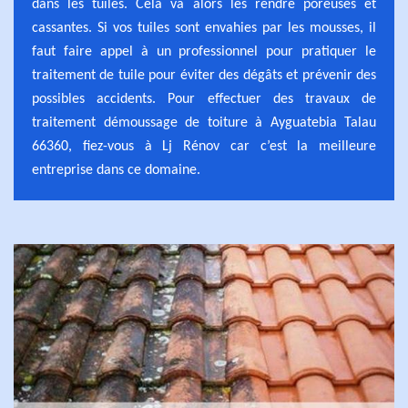
dans les tuiles. Cela va alors les rendre poreuses et
cassantes. Si vos tuiles sont envahies par les mousses, il
faut faire appel à un professionnel pour pratiquer le
traitement de tuile pour éviter des dégâts et prévenir des
possibles accidents. Pour effectuer des travaux de
traitement démoussage de toiture à Ayguatebia Talau
66360, fiez-vous à Lj Rénov car c’est la meilleure
entreprise dans ce domaine.