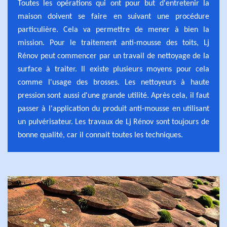
Toutes les opérations qui ont pour but d'entretenir la
maison doivent se faire en suivant une procédure
particulière. Cela va permettre de mener à bien la
mission. Pour le traitement anti-mousse des toits, Lj
Rénov peut commencer par un travail de nettoyage de la
surface à traiter. Il existe plusieurs moyens pour cela
comme l'usage des brosses. Les nettoyeurs à haute
pression sont aussi d'une grande utilité. Après cela, il faut
passer à l'application du produit anti-mousse en utilisant
un pulvérisateur. Les travaux de Lj Rénov sont toujours de
bonne qualité, car il connait toutes les techniques.