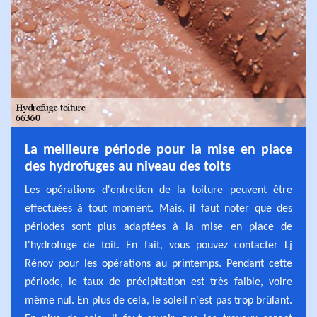
La meilleure période pour la mise en place
des hydrofuges au niveau des toits
Les opérations d'entretien de la toiture peuvent être
effectuées à tout moment. Mais, il faut noter que des
périodes sont plus adaptées à la mise en place de
l'hydrofuge de toit. En fait, vous pouvez contacter Lj
Rénov pour les opérations au printemps. Pendant cette
période, le taux de précipitation est très faible, voire
même nul. En plus de cela, le soleil n'est pas trop brûlant.