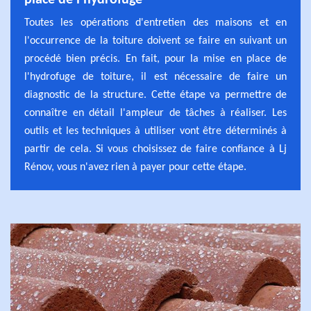
place de l'hydrofuge
Toutes les opérations d'entretien des maisons et en
l'occurrence de la toiture doivent se faire en suivant un
procédé bien précis. En fait, pour la mise en place de
l'hydrofuge de toiture, il est nécessaire de faire un
diagnostic de la structure. Cette étape va permettre de
connaître en détail l'ampleur de tâches à réaliser. Les
outils et les techniques à utiliser vont être déterminés à
partir de cela. Si vous choisissez de faire confiance à Lj
Rénov, vous n'avez rien à payer pour cette étape.