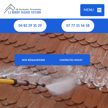
MENU
04 82 29 35 29
07 77 31 56 58
NOS RÉALISATIONS
CONTACTEZ-NOUS!