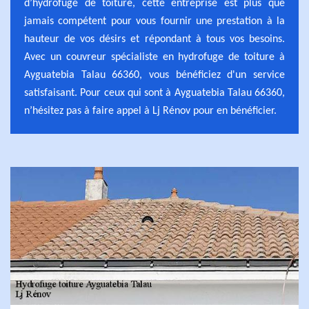
d’hydrofuge de toiture, cette entreprise est plus que
jamais compétent pour vous fournir une prestation à la
hauteur de vos désirs et répondant à tous vos besoins.
Avec un couvreur spécialiste en hydrofuge de toiture à
Ayguatebia Talau 66360, vous bénéficiez d'un service
satisfaisant. Pour ceux qui sont à Ayguatebia Talau 66360,
n’hésitez pas à faire appel à Lj Rénov pour en bénéficier.