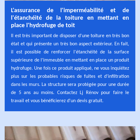
L'assurance de l'imperméabilité et de
l'étanchéité de la toiture en mettant en
place l'hydrofuge de toit
Il est très important de disposer d'une toiture en très bon
état et qui présente un très bon aspect extérieur. En fait,
il est possible de renforcer l'étanchéité de la surface
supérieure de l'immeuble en mettant en place un produit
hydrofuge. Une fois ce produit appliqué, ne vous inquiétez
plus sur les probables risques de fuites et d'infiltration
dans les murs. La structure sera protégée pour une durée
de 5 ans au moins. Contactez Lj Rénov pour faire le
travail et vous bénéficierez d'un devis gratuit.