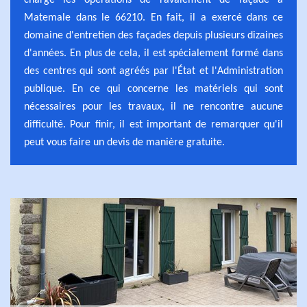
charge les opérations de ravalement de façade à
Matemale dans le 66210. En fait, il a exercé dans ce
domaine d'entretien des façades depuis plusieurs dizaines
d'années. En plus de cela, il est spécialement formé dans
des centres qui sont agréés par l'État et l'Administration
publique. En ce qui concerne les matériels qui sont
nécessaires pour les travaux, il ne rencontre aucune
difficulté. Pour finir, il est important de remarquer qu'il
peut vous faire un devis de manière gratuite.