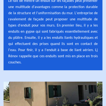
Le fait de mettre un enduit sur les façades peut présenter
une multitude d'avantages comme la protection durable
de la structure et l'uniformisation du mur. L'entreprise de
ravalement de façade peut proposer une multitude de
types d'enduit pour vos murs. En premier lieu, il y a les
enduits en gypse qui sont fabriqués essentiellement avec
du plâtre. Ensuite, il y a les enduits liants hydrauliques et
qui effectuent des prises quand ils sont en contact de
l'eau. Pour finir, il y a l'enduit à base de liant aérien. Lj
Rénov rappelle que ces enduits sont mis en place en trois
couches.