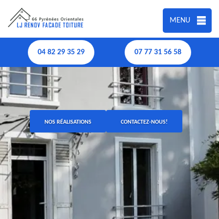
MENU
04 82 29 35 29
07 77 31 56 58
NOS RÉALISATIONS
CONTACTEZ-NOUS!