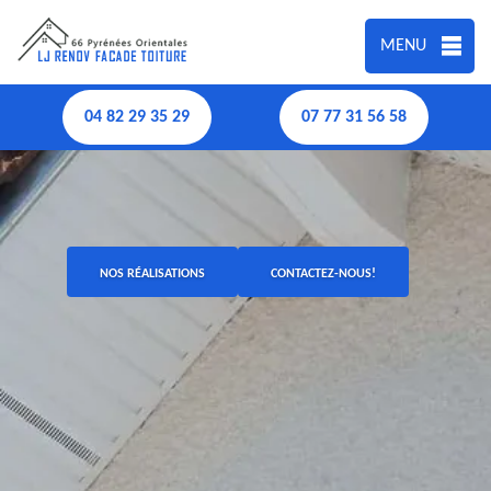
MENU
04 82 29 35 29
07 77 31 56 58
NOS RÉALISATIONS
CONTACTEZ-NOUS!