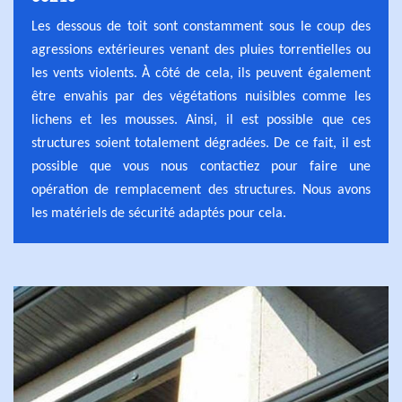
Les dessous de toit sont constamment sous le coup des
agressions extérieures venant des pluies torrentielles ou
les vents violents. À côté de cela, ils peuvent également
être envahis par des végétations nuisibles comme les
lichens et les mousses. Ainsi, il est possible que ces
structures soient totalement dégradées. De ce fait, il est
possible que vous nous contactiez pour faire une
opération de remplacement des structures. Nous avons
les matériels de sécurité adaptés pour cela.