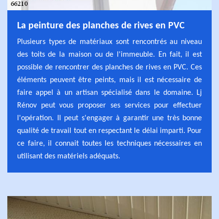
La peinture des planches de rives en PVC
Plusieurs types de matériaux sont rencontrés au niveau
des toits de la maison ou de l'immeuble. En fait, il est
possible de rencontrer des planches de rives en PVC. Ces
éléments peuvent être peints, mais il est nécessaire de
faire appel à un artisan spécialisé dans le domaine. Lj
Rénov peut vous proposer ses services pour effectuer
l'opération. Il peut s'engager à garantir une très bonne
qualité de travail tout en respectant le délai imparti. Pour
ce faire, il connait toutes les techniques nécessaires en
utilisant des matériels adéquats.