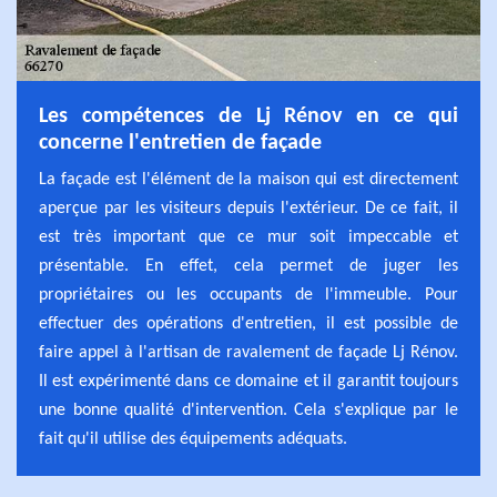
Les compétences de Lj Rénov en ce qui
concerne l'entretien de façade
La façade est l'élément de la maison qui est directement
aperçue par les visiteurs depuis l'extérieur. De ce fait, il
est très important que ce mur soit impeccable et
présentable. En effet, cela permet de juger les
propriétaires ou les occupants de l'immeuble. Pour
effectuer des opérations d'entretien, il est possible de
faire appel à l'artisan de ravalement de façade Lj Rénov.
Il est expérimenté dans ce domaine et il garantit toujours
une bonne qualité d'intervention. Cela s'explique par le
fait qu'il utilise des équipements adéquats.