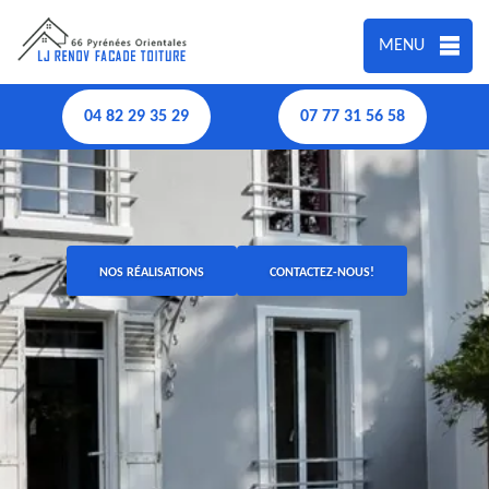
MENU
04 82 29 35 29
07 77 31 56 58
NOS RÉALISATIONS
CONTACTEZ-NOUS!