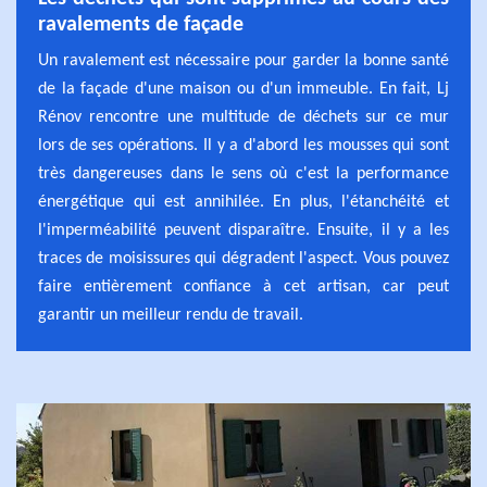
ravalements de façade
Un ravalement est nécessaire pour garder la bonne santé
de la façade d'une maison ou d'un immeuble. En fait, Lj
Rénov rencontre une multitude de déchets sur ce mur
lors de ses opérations. Il y a d'abord les mousses qui sont
très dangereuses dans le sens où c'est la performance
énergétique qui est annihilée. En plus, l'étanchéité et
l'imperméabilité peuvent disparaître. Ensuite, il y a les
traces de moisissures qui dégradent l'aspect. Vous pouvez
faire entièrement confiance à cet artisan, car peut
garantir un meilleur rendu de travail.