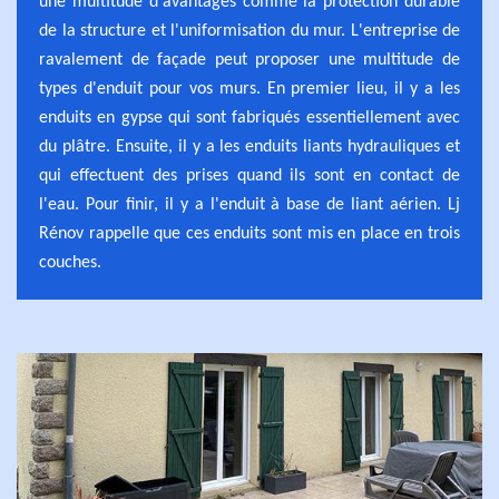
une multitude d'avantages comme la protection durable
de la structure et l'uniformisation du mur. L'entreprise de
ravalement de façade peut proposer une multitude de
types d'enduit pour vos murs. En premier lieu, il y a les
enduits en gypse qui sont fabriqués essentiellement avec
du plâtre. Ensuite, il y a les enduits liants hydrauliques et
qui effectuent des prises quand ils sont en contact de
l'eau. Pour finir, il y a l'enduit à base de liant aérien. Lj
Rénov rappelle que ces enduits sont mis en place en trois
couches.