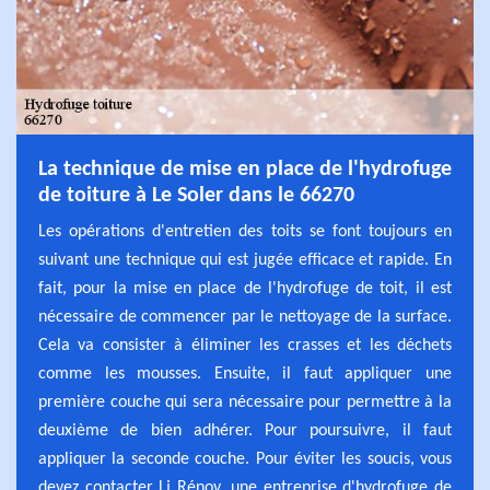
La technique de mise en place de l'hydrofuge
de toiture à Le Soler dans le 66270
Les opérations d'entretien des toits se font toujours en
suivant une technique qui est jugée efficace et rapide. En
fait, pour la mise en place de l'hydrofuge de toit, il est
nécessaire de commencer par le nettoyage de la surface.
Cela va consister à éliminer les crasses et les déchets
comme les mousses. Ensuite, il faut appliquer une
première couche qui sera nécessaire pour permettre à la
deuxième de bien adhérer. Pour poursuivre, il faut
appliquer la seconde couche. Pour éviter les soucis, vous
devez contacter Lj Rénov, une entreprise d'hydrofuge de