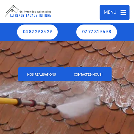
MENU
04 82 29 35 29
07 77 31 56 58
NOS RÉALISATIONS
CONTACTEZ-NOUS!