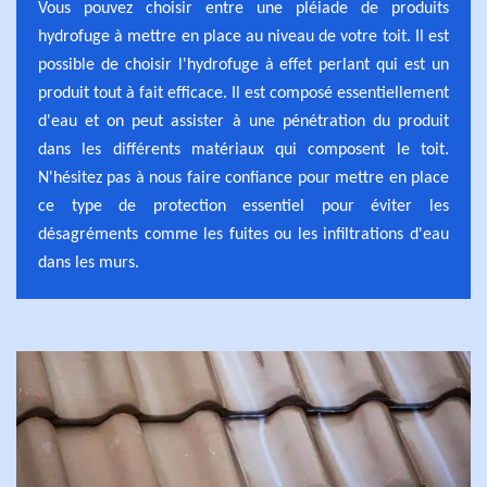
Vous pouvez choisir entre une pléiade de produits
hydrofuge à mettre en place au niveau de votre toit. Il est
possible de choisir l'hydrofuge à effet perlant qui est un
produit tout à fait efficace. Il est composé essentiellement
d'eau et on peut assister à une pénétration du produit
dans les différents matériaux qui composent le toit.
N'hésitez pas à nous faire confiance pour mettre en place
ce type de protection essentiel pour éviter les
désagréments comme les fuites ou les infiltrations d'eau
dans les murs.