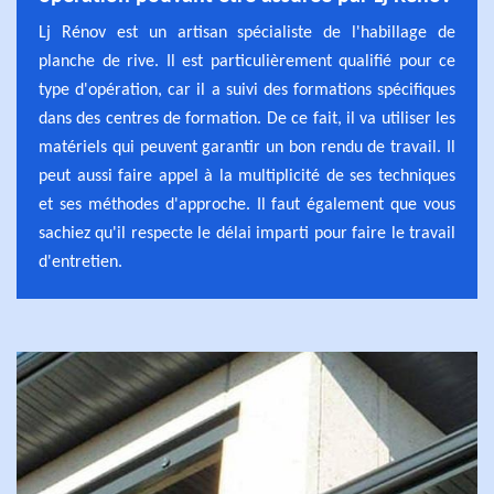
Lj Rénov est un artisan spécialiste de l'habillage de
planche de rive. Il est particulièrement qualifié pour ce
type d'opération, car il a suivi des formations spécifiques
dans des centres de formation. De ce fait, il va utiliser les
matériels qui peuvent garantir un bon rendu de travail. Il
peut aussi faire appel à la multiplicité de ses techniques
et ses méthodes d'approche. Il faut également que vous
sachiez qu'il respecte le délai imparti pour faire le travail
d'entretien.