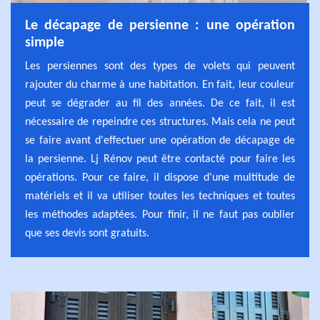
Le décapage de persienne : une opération
simple
Les persiennes sont des types de volets qui peuvent
rajouter du charme à une habitation. En fait, leur couleur
peut se dégrader au fil des années. De ce fait, il est
nécessaire de repeindre ces structures. Mais cela ne peut
se faire avant d'effectuer une opération de décapage de
la persienne. Lj Rénov peut être contacté pour faire les
opérations. Pour ce faire, il dispose d'une multitude de
matériels et il va utiliser toutes les techniques et toutes
les méthodes adaptées. Pour finir, il ne faut pas oublier
que ses devis sont gratuits.