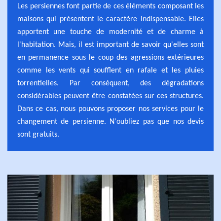
Les persiennes font partie de ces éléments composant les
maisons qui présentent le caractère indispensable. Elles
apportent une touche de modernité et de charme à
l'habitation. Mais, il est important de savoir qu'elles sont
en permanence sous le coup des agressions extérieures
comme les vents qui soufflent en rafale et les pluies
torrentielles. Par conséquent, des dégradations
considérables peuvent être constatées sur ces structures.
Dans ce cas, nous pouvons proposer nos services pour le
changement de persienne. N'oubliez pas que nos devis
sont gratuits.