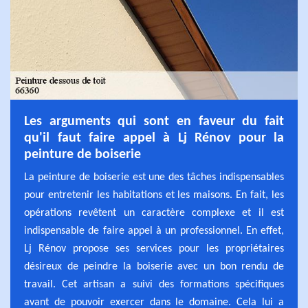
Les arguments qui sont en faveur du fait
qu'il faut faire appel à Lj Rénov pour la
peinture de boiserie
La peinture de boiserie est une des tâches indispensables
pour entretenir les habitations et les maisons. En fait, les
opérations revêtent un caractère complexe et il est
indispensable de faire appel à un professionnel. En effet,
Lj Rénov propose ses services pour les propriétaires
désireux de peindre la boiserie avec un bon rendu de
travail. Cet artisan a suivi des formations spécifiques
avant de pouvoir exercer dans le domaine. Cela lui a