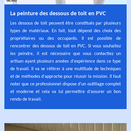
La peinture des dessous de toit en PVC
Les dessous de toit peuvent être constitués par plusieurs
types de matériaux. En fait, tout dépend des choix des
propriétaires ou des occupants. Il est possible de
rencontrer des dessous de toit en PVC. Si vous souhaitez
les peindre, il est nécessaire que vous contactiez un
artisan ayant plusieurs années d'expérience dans ce type
de travail. Il va se référer à une multitude de techniques
et de méthodes d'approche pour réussir la mission. Il faut
noter que ce professionnel dispose d'un outillage complet
et moderne et cela va lui permettre d'assurer un bon
rendu de travail.