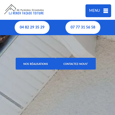
MENU
04 82 29 35 29
07 77 31 56 58
NOS RÉALISATIONS
CONTACTEZ-NOUS!