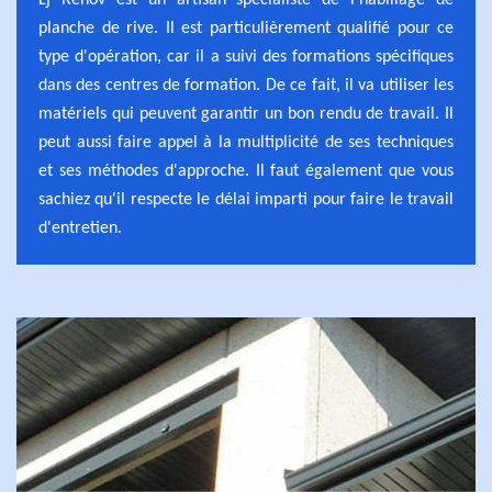
Lj Rénov est un artisan spécialiste de l'habillage de
planche de rive. Il est particulièrement qualifié pour ce
type d'opération, car il a suivi des formations spécifiques
dans des centres de formation. De ce fait, il va utiliser les
matériels qui peuvent garantir un bon rendu de travail. Il
peut aussi faire appel à la multiplicité de ses techniques
et ses méthodes d'approche. Il faut également que vous
sachiez qu'il respecte le délai imparti pour faire le travail
d'entretien.