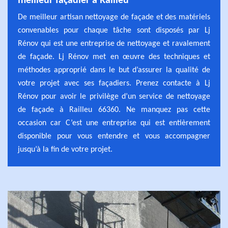
meilleur façadier à Railleu
De meilleur artisan nettoyage de façade et des matériels
convenables pour chaque tâche sont disposés par Lj
Rénov qui est une entreprise de nettoyage et ravalement
de façade. Lj Rénov met en œuvre des techniques et
méthodes approprié dans le but d’assurer la qualité de
votre projet avec ses façadiers. Prenez contacte à Lj
Rénov pour avoir le privilège d’un service de nettoyage
de façade à Railleu 66360. Ne manquez pas cette
occasion car C’est une entreprise qui est entièrement
disponible pour vous entendre et vous accompagner
jusqu’à la fin de votre projet.