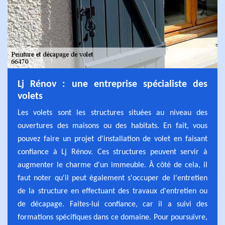
Lj Rénov : une entreprise spécialiste des
volets
Les volets sont les structures situées au niveau des
ouvertures des maisons ou des habitats. En fait, vous
pouvez faire un projet d'installation de volet en faisant
confiance à Lj Rénov. Ces structures peuvent servir à
augmenter le charme d'un immeuble. À côté de cela, il
faut noter qu'il peut également s'occuper de l'entretien
de la structure en effectuant des travaux d'entretien ou
de décapage. Faites-lui confiance, car il a suivi des
formations spécifiques dans ce domaine. Pour poursuivre,