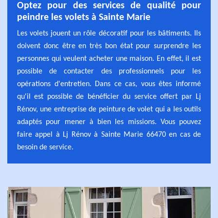
Optez pour des services de qualité pour
peindre les volets à Sainte Marie
Les volets jouent un rôle décoratif pour les bâtiments. Ils
doivent donc être en très bon état pour surprendre les
personnes qui veulent acheter une maison. En effet, il est
possible de contacter des professionnels pour les
opérations d'entretien. Dans ce cas, vous êtes informé
qu'il est possible de bénéficier du service offert par Lj
Rénov, une entreprise de peinture de volet qui a les outils
adaptés pour mener à bien les missions. Vous pouvez
faire appel à Lj Rénov à Sainte Marie 66470 en cas de
besoin de service.