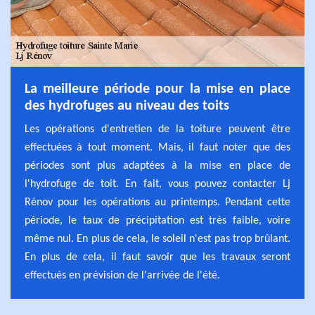
La meilleure période pour la mise en place
des hydrofuges au niveau des toits
Les opérations d'entretien de la toiture peuvent être
effectuées à tout moment. Mais, il faut noter que des
périodes sont plus adaptées à la mise en place de
l'hydrofuge de toit. En fait, vous pouvez contacter Lj
Rénov pour les opérations au printemps. Pendant cette
période, le taux de précipitation est très faible, voire
même nul. En plus de cela, le soleil n'est pas trop brûlant.
En plus de cela, il faut savoir que les travaux seront
effectués en prévision de l'arrivée de l'été.