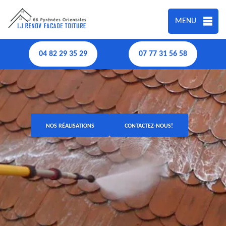
MENU
04 82 29 35 29
07 77 31 56 58
NOS RÉALISATIONS
CONTACTEZ-NOUS!