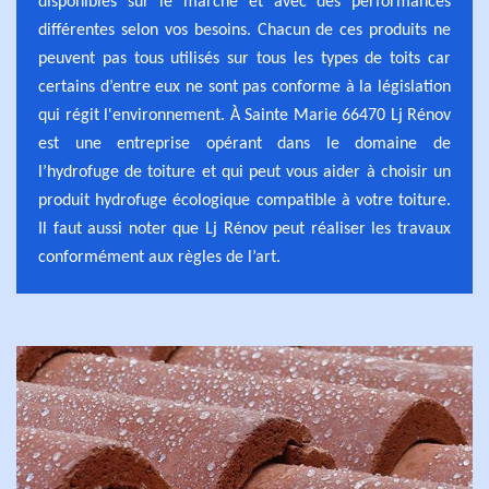
disponibles sur le marché et avec des performances
différentes selon vos besoins. Chacun de ces produits ne
peuvent pas tous utilisés sur tous les types de toits car
certains d’entre eux ne sont pas conforme à la législation
qui régit l'environnement. À Sainte Marie 66470 Lj Rénov
est une entreprise opérant dans le domaine de
l’hydrofuge de toiture et qui peut vous aider à choisir un
produit hydrofuge écologique compatible à votre toiture.
Il faut aussi noter que Lj Rénov peut réaliser les travaux
conformément aux règles de l’art.