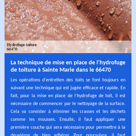
La technique de mise en place de l'hydrofuge
de toiture à Sainte Marie dans le 66470
Les opérations d'entretien des toits se font toujours en
suivant une technique qui est jugée efficace et rapide. En
fait, pour la mise en place de l'hydrofuge de toit, il est
nécessaire de commencer par le nettoyage de la surface.
Cela va consister à éliminer les crasses et les déchets
comme les mousses. Ensuite, il faut appliquer une
première couche qui sera nécessaire pour permettre à la
deuxième de bien adhérer. Pour poursuivre, il faut