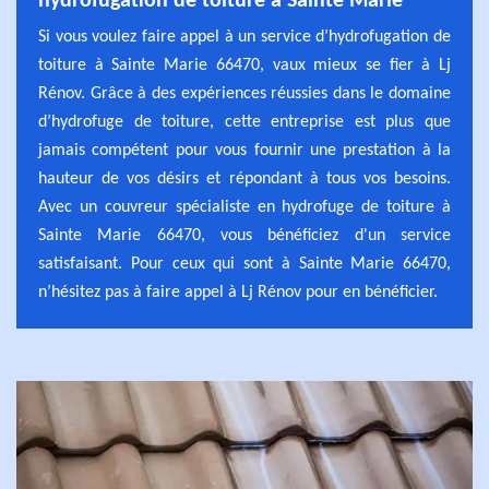
hydrofugation de toiture à Sainte Marie
Si vous voulez faire appel à un service d’hydrofugation de
toiture à Sainte Marie 66470, vaux mieux se fier à Lj
Rénov. Grâce à des expériences réussies dans le domaine
d’hydrofuge de toiture, cette entreprise est plus que
jamais compétent pour vous fournir une prestation à la
hauteur de vos désirs et répondant à tous vos besoins.
Avec un couvreur spécialiste en hydrofuge de toiture à
Sainte Marie 66470, vous bénéficiez d'un service
satisfaisant. Pour ceux qui sont à Sainte Marie 66470,
n’hésitez pas à faire appel à Lj Rénov pour en bénéficier.