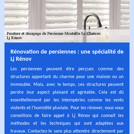
Rénovation de persiennes : une spécialité de
Lj Rénov
Les persiennes peuvent être perçues comme des
structures apportant du charme pour une maison ou un
immeuble. Mais, avec le temps, ces structures peuvent
perdre leur aspect plaisant et agréable. Cela est dû
essentiellement par les intempéries comme les vents
violents et l'humidité pluviale. Pour les rénover, nous vous
conseillons de faire appel à Lj Rénov qui connait les
méthodes et les techniques qui sont adaptées aux
travaux. Contactez-le sans plus attendre directement par