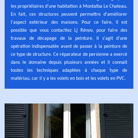
les propriétaires d'une habitation à Montalba Le Chateau.
En fait, ces structures peuvent permettre d'améliorer
l'aspect extérieur des maisons. Pour ce faire, il est
possible que vous contactiez Lj Rénov, pour faire des
travaux de décapage de la peinture. Il s'agit d'une
opération indispensable avant de passer à la peinture de
ce type de structure. Ce réparateur de persienne a exercé
dans le domaine depuis plusieurs années et il connait
toutes les techniques adaptées à chaque type de
matériau, car il y a les volets en bois et les volets en PVC.