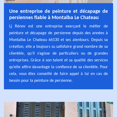
Une entreprise de peinture et décapage de
persiennes fiable à Montalba Le Chateau
Lj Rénov est une entreprise exerçant le métier de
peinture et décapage de persienne depuis des années à
Montalba Le Chateau 66130 et ses alentours. Depuis sa
création, elle a toujours su satisfaire grand nombre de sa
clientèle, qu’il s’agisse de particuliers ou de grandes
entreprises. Grâce à son talent et sa qualité des services
qu’elle attire davantage la confiance de sa clientèle. Pour
cela, vous êtes conseillé de faire appel à lui en cas de
besoin pour la peinture de persienne.