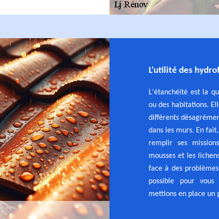
L'utilité des hydr
L'étanchéité est la qu
ou des habitations. El
différents désagrément
dans les murs. En fait,
remplir ses missio
mousses et les lichens
face à des problèmes 
possible pour vous
mettions en place un p