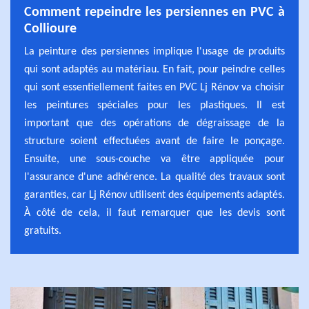
Comment repeindre les persiennes en PVC à
Collioure
La peinture des persiennes implique l'usage de produits
qui sont adaptés au matériau. En fait, pour peindre celles
qui sont essentiellement faites en PVC Lj Rénov va choisir
les peintures spéciales pour les plastiques. Il est
important que des opérations de dégraissage de la
structure soient effectuées avant de faire le ponçage.
Ensuite, une sous-couche va être appliquée pour
l'assurance d'une adhérence. La qualité des travaux sont
garanties, car Lj Rénov utilisent des équipements adaptés.
À côté de cela, il faut remarquer que les devis sont
gratuits.