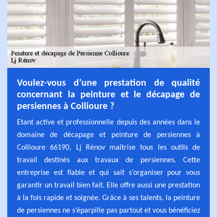
Voulez-vous d’une prestation de qualité
concernant la peinture et le décapage de
persiennes à Collioure ?
Etant active et professionnelle depuis des années dans le
domaine de décapage et peinture de persiennes à
Collioure 66190, Lj Rénov maîtrise tous les outils de
travail destinés aux travaux de persiennes. Cette
entreprise est fiable et qui sait s’organiser pour vous
garantir un travail bien fait. Elle offre aussi une prestation
à la fois rapide et soignée. Grâce à ses talents, la peinture
de persiennes ne s’éparpille pas partout et vous bénéficiez