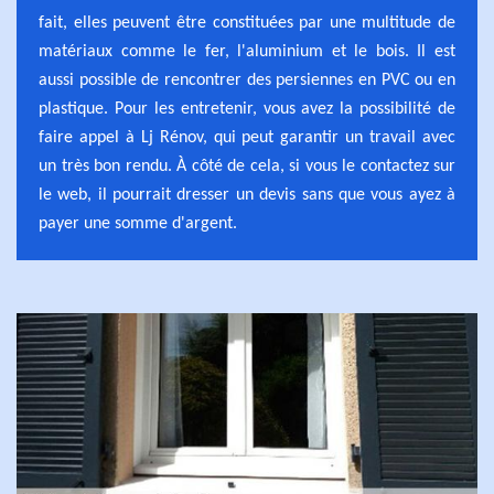
fait, elles peuvent être constituées par une multitude de
matériaux comme le fer, l'aluminium et le bois. Il est
aussi possible de rencontrer des persiennes en PVC ou en
plastique. Pour les entretenir, vous avez la possibilité de
faire appel à Lj Rénov, qui peut garantir un travail avec
un très bon rendu. À côté de cela, si vous le contactez sur
le web, il pourrait dresser un devis sans que vous ayez à
payer une somme d'argent.