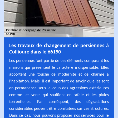
Les travaux de changement de persiennes à
Collioure dans le 66190
Les persiennes font partie de ces éléments composant les
maisons qui présentent le caractère indispensable. Elles
apportent une touche de modernité et de charme à
l'habitation. Mais, il est important de savoir qu'elles sont
en permanence sous le coup des agressions extérieures
comme les vents qui soufflent en rafale et les pluies
torrentielles. Par conséquent, des dégradations
considérables peuvent être constatées sur ces structures.
Dans ce cas, nous pouvons proposer nos services pour le