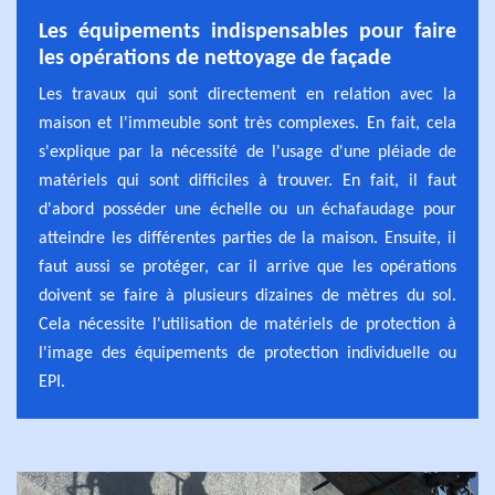
Les équipements indispensables pour faire
les opérations de nettoyage de façade
Les travaux qui sont directement en relation avec la
maison et l'immeuble sont très complexes. En fait, cela
s'explique par la nécessité de l'usage d'une pléiade de
matériels qui sont difficiles à trouver. En fait, il faut
d'abord posséder une échelle ou un échafaudage pour
atteindre les différentes parties de la maison. Ensuite, il
faut aussi se protéger, car il arrive que les opérations
doivent se faire à plusieurs dizaines de mètres du sol.
Cela nécessite l'utilisation de matériels de protection à
l'image des équipements de protection individuelle ou
EPI.