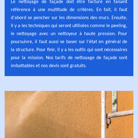
Le nettoyage de façade doit être facturé en faisant
référence à une multitude de critères. En fait, il faut
d'abord se pencher sur les dimensions des murs. Ensuite,
il y a les techniques qui seront utilisées comme le peeling,
le nettoyage avec un nettoyeur à haute pression. Pour
poursuivre, il faut aussi se baser sur l'état en général de
la structure. Pour finir, il y a les outils qui sont nécessaires
pour la mission. Nos tarifs de nettoyage de façade sont
imbattables et nos devis sont gratuits.