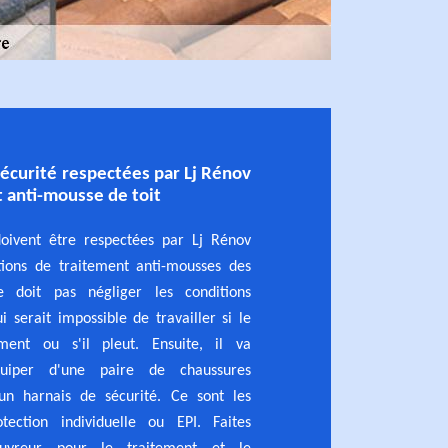
sécurité respectées par Lj Rénov
t anti-mousse de toit
doivent être respectées par Lj Rénov
tions de traitement anti-mousses des
ne doit pas négliger les conditions
i serait impossible de travailler si le
ment ou s'il pleut. Ensuite, il va
quiper d'une paire de chaussures
un harnais de sécurité. Ce sont les
ection individuelle ou EPI. Faites