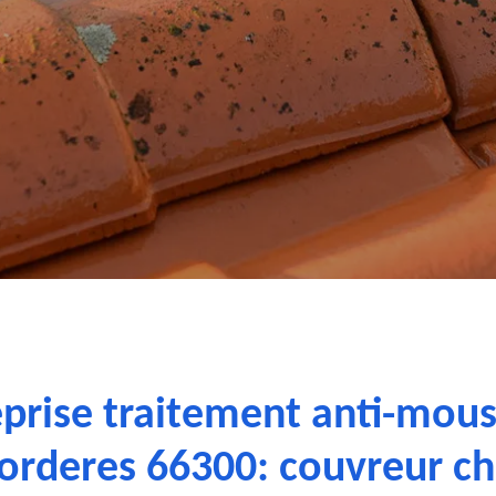
prise traitement anti-mou
Torderes 66300: couvreur c