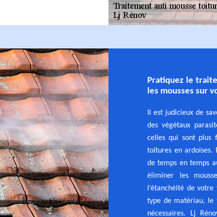
Pratiquez le trai
les mousses sur vo
Il est judicieux de sa
des végétaux parasit
celles qui sont plus f
toitures en ardoises. 
de temps en temps au
éliminer les mousse
l’étanchéité de votre
type de matériau, le
nécessaires. Lj Rén