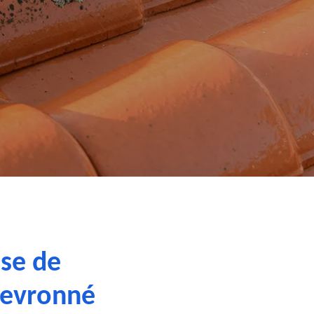
sse de
hevronné