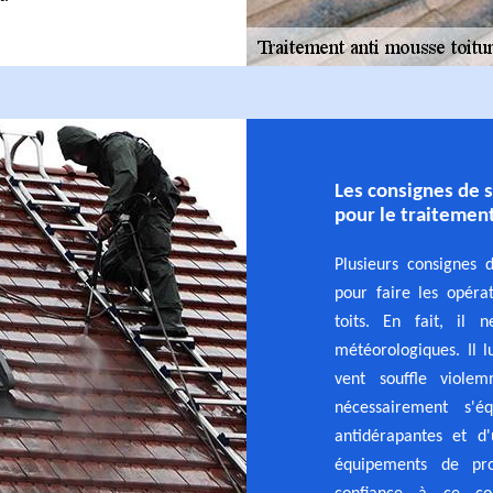
Les consignes de 
pour le traitemen
Plusieurs consignes 
pour faire les opéra
toits. En fait, il 
météorologiques. Il lu
vent souffle violem
nécessairement s'é
antidérapantes et d'
équipements de prot