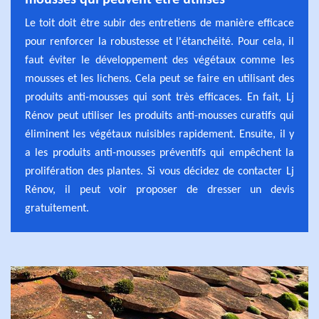
mousses qui peuvent être utilisés
Le toit doit être subir des entretiens de manière efficace
pour renforcer la robustesse et l'étanchéité. Pour cela, il
faut éviter le développement des végétaux comme les
mousses et les lichens. Cela peut se faire en utilisant des
produits anti-mousses qui sont très efficaces. En fait, Lj
Rénov peut utiliser les produits anti-mousses curatifs qui
éliminent les végétaux nuisibles rapidement. Ensuite, il y
a les produits anti-mousses préventifs qui empêchent la
prolifération des plantes. Si vous décidez de contacter Lj
Rénov, il peut voir proposer de dresser un devis
gratuitement.