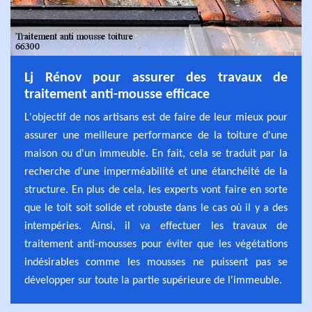
Lj Rénov pour assurer des travaux de
traitement anti-mousse efficace
L'objectif de nos artisans est de faire de leur mieux pour
assurer une meilleure performance de la toiture d'une
maison ou d'un immeuble. En fait, cela se traduit par la
recherche d'une imperméabilité et une étanchéité de la
structure. En plus de cela, les experts vont faire en sorte
que le toit soit solide et robuste dans le cas où il y a des
intempéries. Ainsi, il va effectuer les travaux de
traitement anti-mousses pour éviter que les végétations
indésirables comme les mousses ne puissent pas se
développer sur toute la partie supérieure de l'immeuble.