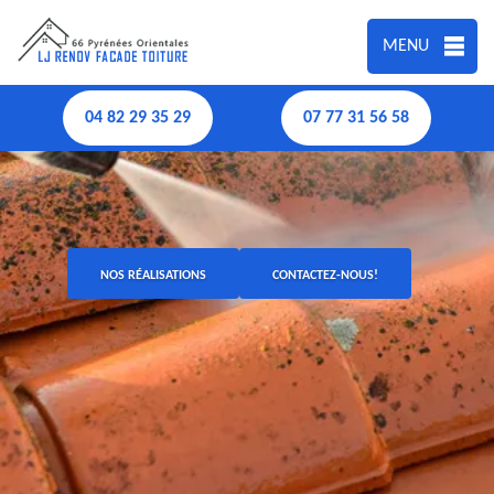
MENU
04 82 29 35 29
07 77 31 56 58
NOS RÉALISATIONS
CONTACTEZ-NOUS!