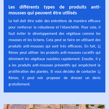
Les différents types de produits anti-
mousses qui peuvent être utilisés
Le toit doit être subir des entretiens de manière efficace
pour renforcer la robustesse et l'étanchéité. Pour cela, il
faut éviter le développement des végétaux comme les
mousses et les lichens. Cela peut se faire en utilisant des
produits anti-mousses qui sont très efficaces. En fait, Lj
Rénov peut utiliser les produits anti-mousses curatifs qui
éliminent les végétaux nuisibles rapidement. Ensuite, il y
a les produits anti-mousses préventifs qui empêchent la
prolifération des plantes. Si vous décidez de contacter Lj
Rénov, il peut voir proposer de dresser un devis
gratuitement.