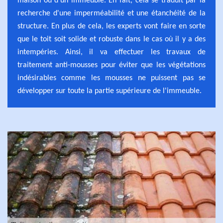
maison ou d'un immeuble. En fait, cela se traduit par la
recherche d'une imperméabilité et une étanchéité de la
structure. En plus de cela, les experts vont faire en sorte
que le toit soit solide et robuste dans le cas où il y a des
intempéries. Ainsi, il va effectuer les travaux de
traitement anti-mousses pour éviter que les végétations
indésirables comme les mousses ne puissent pas se
développer sur toute la partie supérieure de l'immeuble.