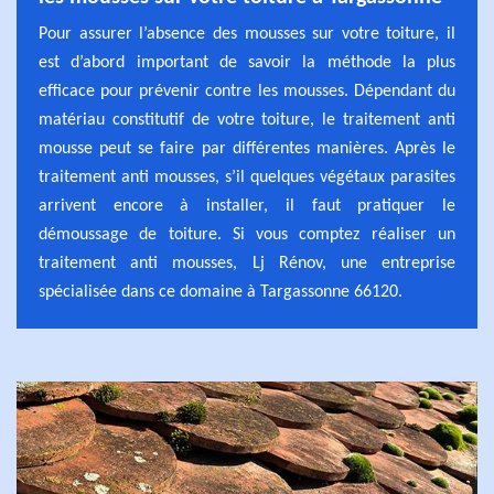
Pour assurer l’absence des mousses sur votre toiture, il
est d’abord important de savoir la méthode la plus
efficace pour prévenir contre les mousses. Dépendant du
matériau constitutif de votre toiture, le traitement anti
mousse peut se faire par différentes manières. Après le
traitement anti mousses, s’il quelques végétaux parasites
arrivent encore à installer, il faut pratiquer le
démoussage de toiture. Si vous comptez réaliser un
traitement anti mousses, Lj Rénov, une entreprise
spécialisée dans ce domaine à Targassonne 66120.