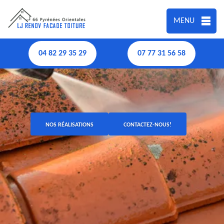
MENU
04 82 29 35 29
07 77 31 56 58
NOS RÉALISATIONS
CONTACTEZ-NOUS!