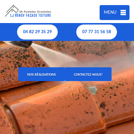
MENU
04 82 29 35 29
07 77 31 56 58
NOS RÉALISATIONS
CONTACTEZ-NOUS!