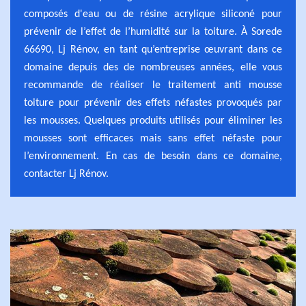
composés d'eau ou de résine acrylique siliconé pour
prévenir de l’effet de l’humidité sur la toiture. À Sorede
66690, Lj Rénov, en tant qu’entreprise œuvrant dans ce
domaine depuis des de nombreuses années, elle vous
recommande de réaliser le traitement anti mousse
toiture pour prévenir des effets néfastes provoqués par
les mousses. Quelques produits utilisés pour éliminer les
mousses sont efficaces mais sans effet néfaste pour
l’environnement. En cas de besoin dans ce domaine,
contacter Lj Rénov.