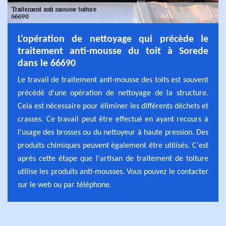
L'opération de nettoyage qui précède le
traitement anti-mousse du toit à Sorede
dans le 66690
Le travail de traitement anti-mousse des toits est souvent
précédé d'une opération de nettoyage de la structure.
Cela est nécessaire pour éliminer les différents déchets et
crasses. Ce travail peut être effectué en ayant recours à
l'usage des brosses ou du nettoyeur à haute pression. Des
produits chimiques peuvent également être utilisés. C'est
après cette étape que l'artisan de traitement de toiture
utilise les produits anti-mousses. Vous pouvez le contacter
sur le web ou par téléphone.