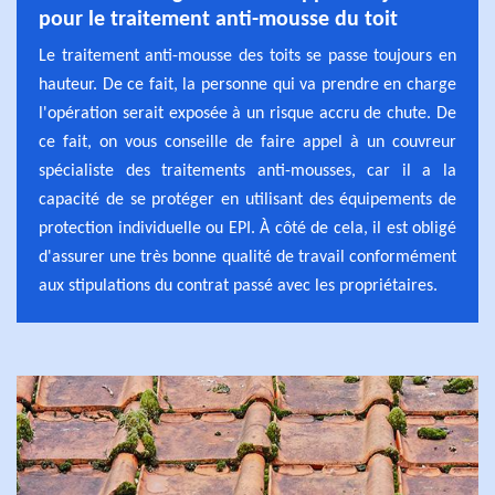
pour le traitement anti-mousse du toit
Le traitement anti-mousse des toits se passe toujours en
hauteur. De ce fait, la personne qui va prendre en charge
l'opération serait exposée à un risque accru de chute. De
ce fait, on vous conseille de faire appel à un couvreur
spécialiste des traitements anti-mousses, car il a la
capacité de se protéger en utilisant des équipements de
protection individuelle ou EPI. À côté de cela, il est obligé
d'assurer une très bonne qualité de travail conformément
aux stipulations du contrat passé avec les propriétaires.