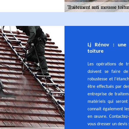
Lj Rénov : une 
toiture
Les opérations de tr
doivent se faire de
robustesse et l'étanc
être effectués par d
entreprise de traitem
matériels qui seront 
connait également le
en œuvre. Contactez-
vous dresser un devis 