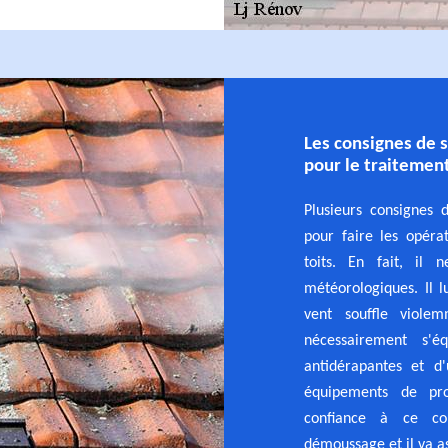
Les consignes de 
pour le traitemen
Plusieurs consignes 
pour faire les opéra
toits. En fait, il 
météorologiques. Il lu
vent souffle violem
nécessairement s'é
antidérapantes et d'
équipements de prot
confiance à ce co
démoussage et il va as