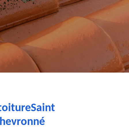
toitureSaint
 chevronné