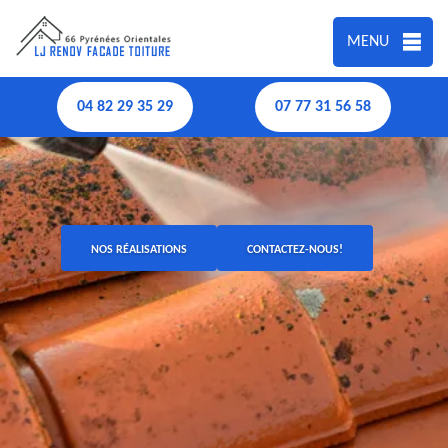
MENU
04 82 29 35 29
07 77 31 56 58
NOS RÉALISATIONS
CONTACTEZ-NOUS!