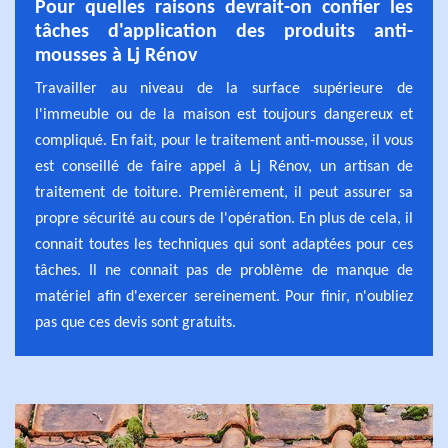
Pour quelles raisons devrait-on confier les
tâches d'application des produits anti-
mousses à Lj Rénov
Travailler au niveau de la surface supérieure de
l'immeuble ou de la maison est toujours dangereux et
compliqué. En fait, pour le traitement anti-mousse, il vous
est conseillé de faire appel à Lj Rénov, un artisan de
traitement de toiture. Premièrement, il peut assurer sa
propre sécurité au cours de l'opération. En plus de cela, il
connait toutes les techniques qui sont adaptées pour ces
tâches. Il ne connait pas de problème de manque de
matériel afin d'exercer sereinement. Pour finir, n'oubliez
pas que ces devis sont gratuits.