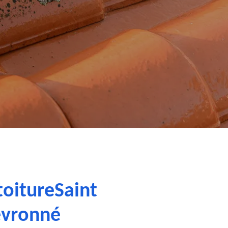
toitureSaint
evronné