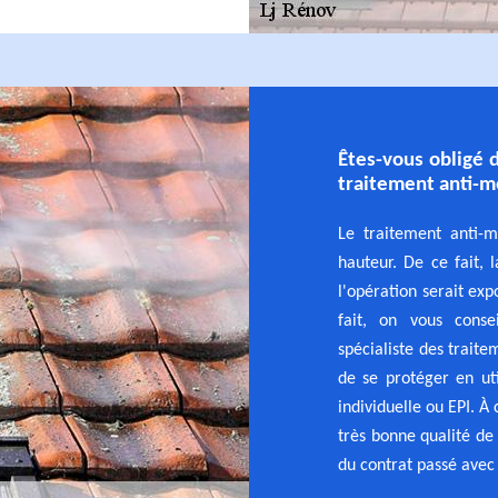
Êtes-vous obligé d
traitement anti-m
Le traitement anti-m
hauteur. De ce fait,
l'opération serait ex
fait, on vous cons
spécialiste des traite
de se protéger en ut
individuelle ou EPI. À 
très bonne qualité de
du contrat passé avec 