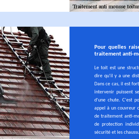
Pour quelles rais
traitement anti-m
Le toit est une struc
dire qu'il y a une dis
Dans ce cas, il est fo
intervenir puissent s
d'une chute. C'est p
appel à un couvreur 
de traitement anti-mo
de protection indivi
sécurité et les chauss