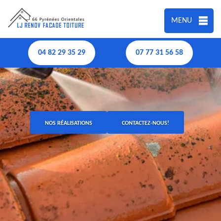
MENU
04 82 29 35 29
07 77 31 56 58
NOS RÉALISATIONS
CONTACTEZ-NOUS!