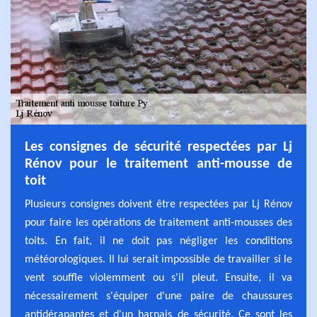
Les consignes de sécurité respectées par Lj
Rénov pour le traitement anti-mousse de
toit
Plusieurs consignes doivent être respectées par Lj Rénov
pour faire les opérations de traitement anti-mousses des
toits. En fait, il ne doit pas négliger les conditions
météorologiques. Il lui serait impossible de travailler si le
vent souffle violemment ou s'il pleut. Ensuite, il va
nécessairement s'équiper d'une paire de chaussures
antidérapantes et d'un harnais de sécurité. Ce sont les