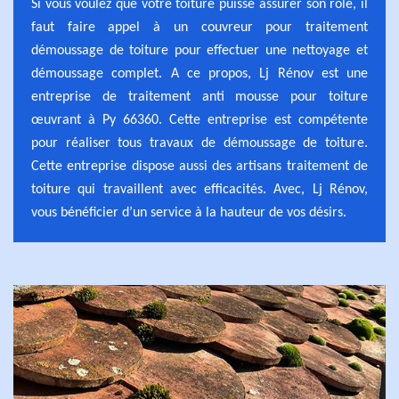
Si vous voulez que votre toiture puisse assurer son rôle, il
faut faire appel à un couvreur pour traitement
démoussage de toiture pour effectuer une nettoyage et
démoussage complet. A ce propos, Lj Rénov est une
entreprise de traitement anti mousse pour toiture
œuvrant à Py 66360. Cette entreprise est compétente
pour réaliser tous travaux de démoussage de toiture.
Cette entreprise dispose aussi des artisans traitement de
toiture qui travaillent avec efficacités. Avec, Lj Rénov,
vous bénéficier d’un service à la hauteur de vos désirs.