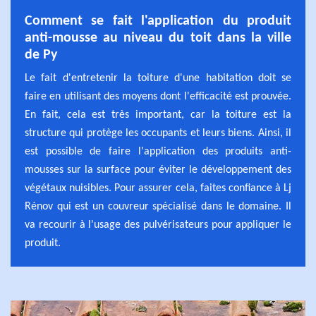
Comment se fait l'application du produit
anti-mousse au niveau du toit dans la ville
de Py
Le fait d'entretenir la toiture d'une habitation doit se
faire en utilisant des moyens dont l'efficacité est prouvée.
En fait, cela est très important, car la toiture est la
structure qui protège les occupants et leurs biens. Ainsi, il
est possible de faire l'application des produits anti-
mousses sur la surface pour éviter le développement des
végétaux nuisibles. Pour assurer cela, faites confiance à Lj
Rénov qui est un couvreur spécialisé dans le domaine. Il
va recourir à l'usage des pulvérisateurs pour appliquer le
produit.