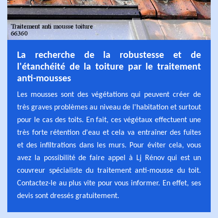
La recherche de la robustesse et de
l'étanchéité de la toiture par le traitement
anti-mousses
Les mousses sont des végétations qui peuvent créer de
très graves problèmes au niveau de l'habitation et surtout
pour le cas des toits. En fait, ces végétaux effectuent une
très forte rétention d'eau et cela va entraîner des fuites
et des infiltrations dans les murs. Pour éviter cela, vous
avez la possibilité de faire appel à Lj Rénov qui est un
couvreur spécialiste du traitement anti-mousse du toit.
Contactez-le au plus vite pour vous informer. En effet, ses
devis sont dressés gratuitement.