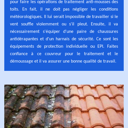
pour faire les opérations de traitement anti-mousses des
toits. En fait, il ne doit pas négliger les conditions
météorologiques. Il lui serait impossible de travailler si le
vent souffle violemment ou s'il pleut. Ensuite, il va
nécessairement s'équiper d'une paire de chaussures
antidérapantes et d'un harnais de sécurité. Ce sont les
équipements de protection individuelle ou EPI. Faites
confiance à ce couvreur pour le traitement et le
démoussage et il va assurer une bonne qualité de travail.