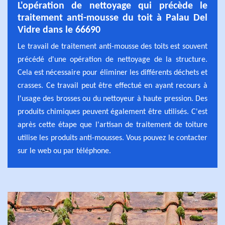
L'opération de nettoyage qui précède le
traitement anti-mousse du toit à Palau Del
Vidre dans le 66690
Le travail de traitement anti-mousse des toits est souvent
précédé d'une opération de nettoyage de la structure.
Cela est nécessaire pour éliminer les différents déchets et
crasses. Ce travail peut être effectué en ayant recours à
l'usage des brosses ou du nettoyeur à haute pression. Des
produits chimiques peuvent également être utilisés. C'est
après cette étape que l'artisan de traitement de toiture
utilise les produits anti-mousses. Vous pouvez le contacter
sur le web ou par téléphone.