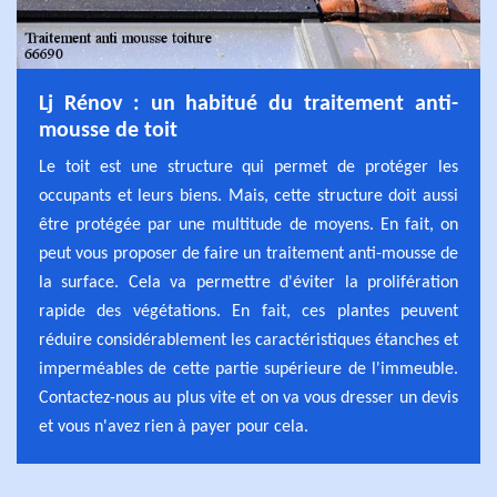
Lj Rénov : un habitué du traitement anti-
mousse de toit
Le toit est une structure qui permet de protéger les
occupants et leurs biens. Mais, cette structure doit aussi
être protégée par une multitude de moyens. En fait, on
peut vous proposer de faire un traitement anti-mousse de
la surface. Cela va permettre d'éviter la prolifération
rapide des végétations. En fait, ces plantes peuvent
réduire considérablement les caractéristiques étanches et
imperméables de cette partie supérieure de l'immeuble.
Contactez-nous au plus vite et on va vous dresser un devis
et vous n'avez rien à payer pour cela.