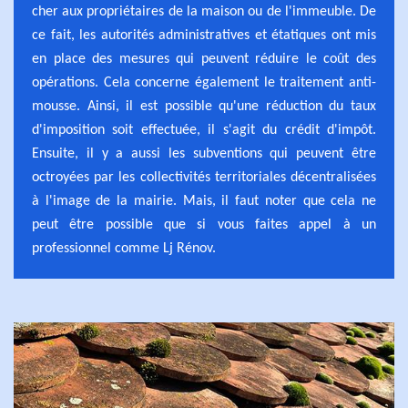
cher aux propriétaires de la maison ou de l'immeuble. De
ce fait, les autorités administratives et étatiques ont mis
en place des mesures qui peuvent réduire le coût des
opérations. Cela concerne également le traitement anti-
mousse. Ainsi, il est possible qu'une réduction du taux
d'imposition soit effectuée, il s'agit du crédit d'impôt.
Ensuite, il y a aussi les subventions qui peuvent être
octroyées par les collectivités territoriales décentralisées
à l'image de la mairie. Mais, il faut noter que cela ne
peut être possible que si vous faites appel à un
professionnel comme Lj Rénov.