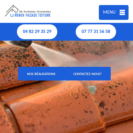
MENU
04 82 29 35 29
07 77 31 56 58
NOS RÉALISATIONS
CONTACTEZ-NOUS!