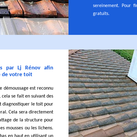
sereinement. Pour fi
gratuits.
es par Lj Rénov afin
 de votre toit
 de démoussage est reconnu
, cela se fait en suivant des
 diagnostiquer le toit pour
éral. Cela sera directement
attage de la structure pour
es mousses ou les lichens.
bas en haut en utilisant un