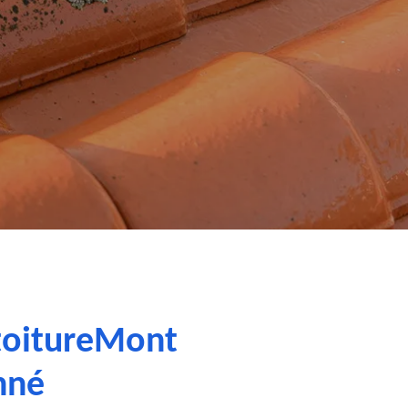
 toitureMont
nné