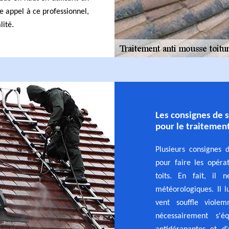
re appel à ce professionnel,
lité.
Les consignes de 
pour le traitemen
Plusieurs consignes 
pour faire les opéra
toits. En fait, il 
météorologiques. Il lu
vent souffle violem
nécessairement s'é