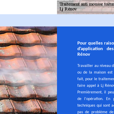
Pour quelles raiso
d'application de
Rénov
Travailler au niveau 
ou de la maison est 
fait, pour le traiteme
faire appel à Lj Réno
Premièrement, il peu
de l'opération. En 
techniques qui sont a
pas de problème de