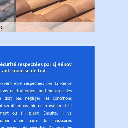
sécurité respectées par Lj Rénov
t anti-mousse de toit
doivent être respectées par Lj Rénov
tions de traitement anti-mousses des
ne doit pas négliger les conditions
i serait impossible de travailler si le
ment ou s'il pleut. Ensuite, il va
quiper d'une paire de chaussures