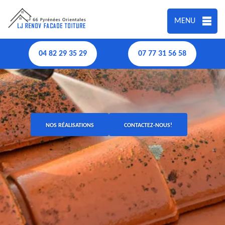
MENU
04 82 29 35 29
07 77 31 56 58
NOS RÉALISATIONS
CONTACTEZ-NOUS!