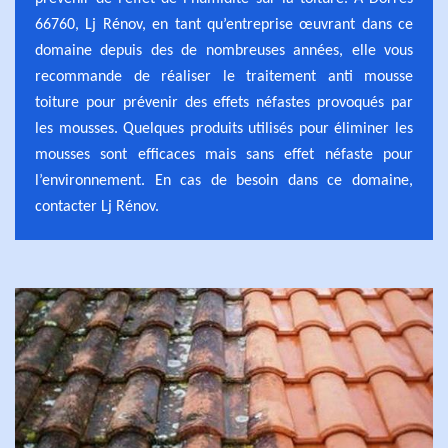
66760, Lj Rénov, en tant qu’entreprise œuvrant dans ce
domaine depuis des de nombreuses années, elle vous
recommande de réaliser le traitement anti mousse
toiture pour prévenir des effets néfastes provoqués par
les mousses. Quelques produits utilisés pour éliminer les
mousses sont efficaces mais sans effet néfaste pour
l’environnement. En cas de besoin dans ce domaine,
contacter Lj Rénov.