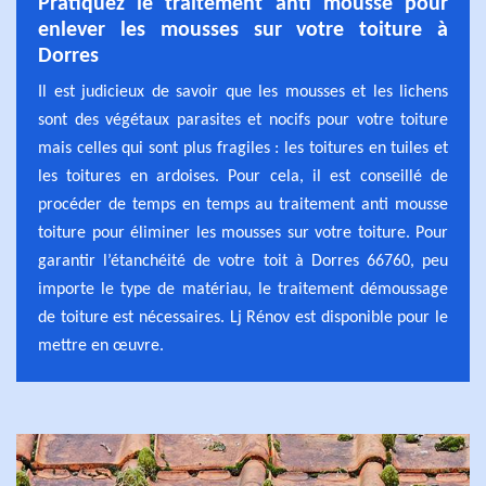
Pratiquez le traitement anti mousse pour
enlever les mousses sur votre toiture à
Dorres
Il est judicieux de savoir que les mousses et les lichens
sont des végétaux parasites et nocifs pour votre toiture
mais celles qui sont plus fragiles : les toitures en tuiles et
les toitures en ardoises. Pour cela, il est conseillé de
procéder de temps en temps au traitement anti mousse
toiture pour éliminer les mousses sur votre toiture. Pour
garantir l’étanchéité de votre toit à Dorres 66760, peu
importe le type de matériau, le traitement démoussage
de toiture est nécessaires. Lj Rénov est disponible pour le
mettre en œuvre.