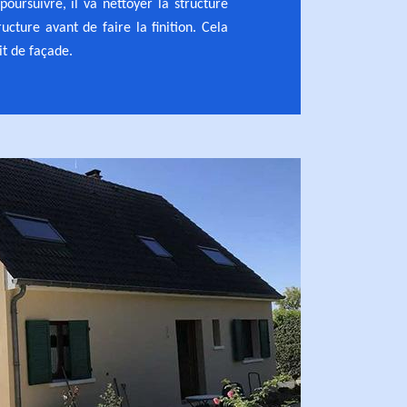
poursuivre, il va nettoyer la structure
ructure avant de faire la finition. Cela
it de façade.