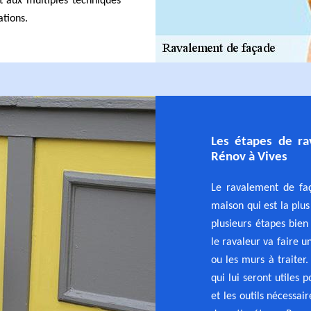
nt aux multiples techniques
ations.
Les étapes de ra
Rénov à Vives
Le ravalement de faç
maison qui est la plus 
plusieurs étapes bien
le ravaleur va faire u
ou les murs à traiter.
qui lui seront utiles 
et les outils nécessai