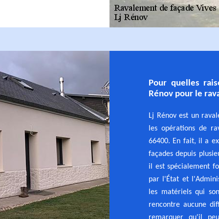
Pour quelles rais
Rénov pour le rav
Lj Rénov est un raval
les opérations de r
66400. En fait, il a 
façades depuis plusie
il est spécialement f
par l'État et l'Admin
les matériels qui son
rencontre aucune diff
remarquer qu'il pe