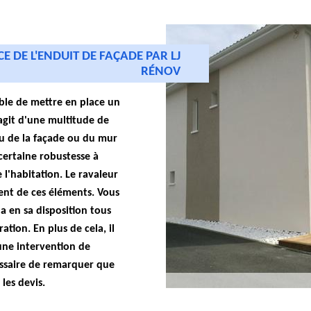
CE DE L'ENDUIT DE FAÇADE PAR LJ
RÉNOV
able de mettre en place un
s'agit d'une multitude de
u de la façade ou du mur
 certaine robustesse à
 l'habitation. Le ravaleur
nt de ces éléments. Vous
 a en sa disposition tous
ation. En plus de cela, il
une intervention de
essaire de remarquer que
les devis.