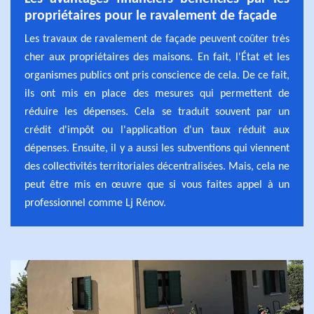
propriétaires pour le ravalement de façade
Les travaux de ravalement de façade peuvent coûter très
cher aux propriétaires des maisons. En fait, l'État et les
organismes publics ont pris conscience de cela. De ce fait,
ils ont mis en place des mesures qui permettent de
réduire les dépenses. Cela se traduit souvent par un
crédit d'impôt ou l'application d'un taux réduit aux
dépenses. Ensuite, il y a aussi les subventions qui viennent
des collectivités territoriales décentralisées. Mais, cela ne
peut être mis en œuvre que si vous faites appel à un
professionnel comme Lj Rénov.