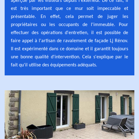
aperçue par les visiteurs depuis l'extérieur. De ce fait, il
est très important que ce mur soit impeccable et
présentable. En effet, cela permet de juger les
propriétaires ou les occupants de l'immeuble. Pour
effectuer des opérations d'entretien, il est possible de
faire appel à l'artisan de ravalement de façade Lj Rénov.
Il est expérimenté dans ce domaine et il garantit toujours
une bonne qualité d'intervention. Cela s'explique par le
fait qu'il utilise des équipements adéquats.