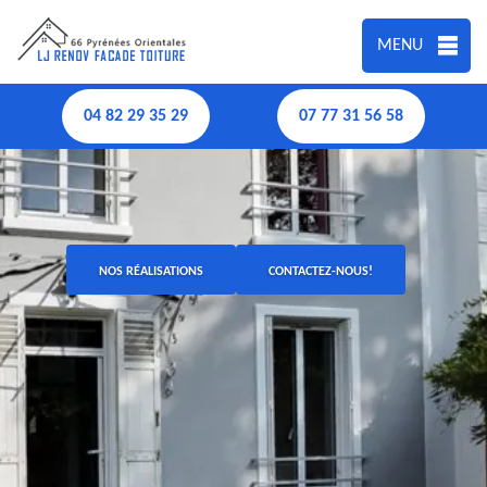
MENU
04 82 29 35 29
07 77 31 56 58
NOS RÉALISATIONS
CONTACTEZ-NOUS!