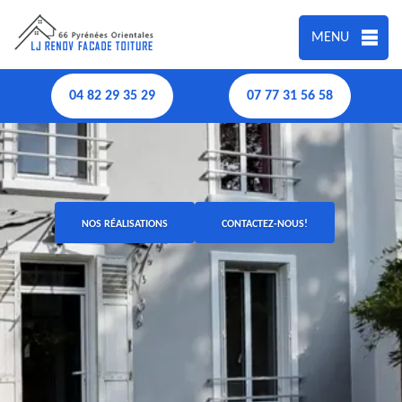
MENU
04 82 29 35 29
07 77 31 56 58
NOS RÉALISATIONS
CONTACTEZ-NOUS!