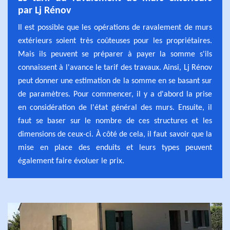
par Lj Rénov
Il est possible que les opérations de ravalement de murs
extérieurs soient très coûteuses pour les propriétaires.
Mais ils peuvent se préparer à payer la somme s'ils
connaissent à l'avance le tarif des travaux. Ainsi, Lj Rénov
peut donner une estimation de la somme en se basant sur
de paramètres. Pour commencer, il y a d'abord la prise
en considération de l'état général des murs. Ensuite, il
faut se baser sur le nombre de ces structures et les
dimensions de ceux-ci. À côté de cela, il faut savoir que la
mise en place des enduits et leurs types peuvent
également faire évoluer le prix.