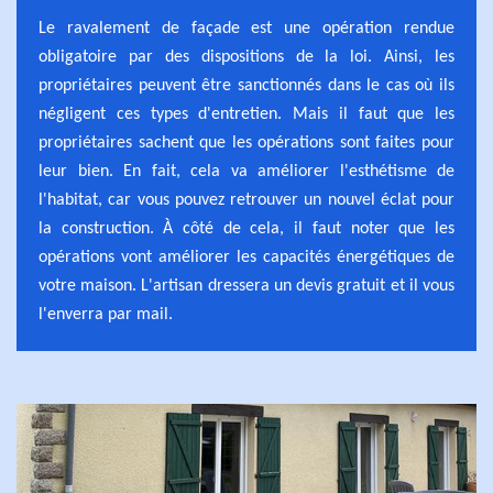
Le ravalement de façade est une opération rendue
obligatoire par des dispositions de la loi. Ainsi, les
propriétaires peuvent être sanctionnés dans le cas où ils
négligent ces types d'entretien. Mais il faut que les
propriétaires sachent que les opérations sont faites pour
leur bien. En fait, cela va améliorer l'esthétisme de
l'habitat, car vous pouvez retrouver un nouvel éclat pour
la construction. À côté de cela, il faut noter que les
opérations vont améliorer les capacités énergétiques de
votre maison. L'artisan dressera un devis gratuit et il vous
l'enverra par mail.