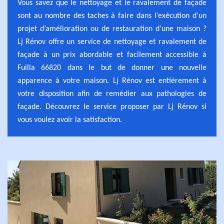
Vous savez que le nettoyage et le ravalement de façade
sont au nombre des taches à faire dans l’exécution d’un
projet d’amélioration ou de restauration d’une maison ?
Lj Rénov offre un service de nettoyage et ravalement de
façade à un prix abordable et facilement accessible à
Fuilla 66820 dans le but de donner une nouvelle
apparence à votre maison. Lj Rénov est entièrement à
votre disposition afin de remédier aux pathologies de
façade. Découvrez le service proposer par Lj Rénov si
vous voulez avoir la satisfaction.