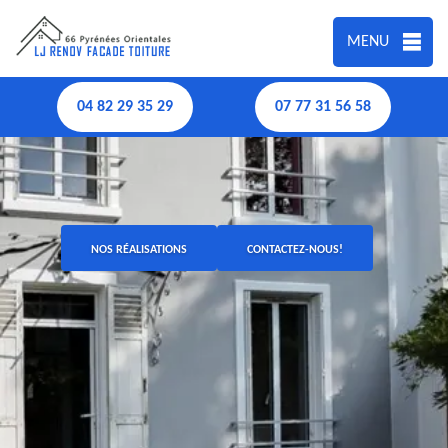
MENU
04 82 29 35 29
07 77 31 56 58
NOS RÉALISATIONS
CONTACTEZ-NOUS!