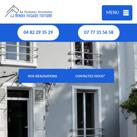
MENU
04 82 29 35 29
07 77 31 56 58
NOS RÉALISATIONS
CONTACTEZ-NOUS!