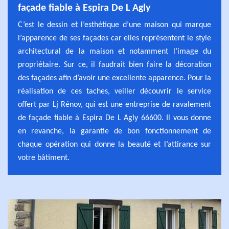
façade fiable à Espira De L Agly
C’est le dessin et l’esthétique d’une maison qui marque
l’apparence de ses façades car elles représentent le style
architectural de la maison et notamment l’image du
propriétaire. Sur ce, il faudrait bien faire la décoration
des façades afin d’avoir une excellente apparence. Pour la
réalisation de ces taches, veiller découvrir le service
offert par Lj Rénov, qui est une entreprise de ravalement
de façade fiable à Espira De L Agly 66600. Il vous donne
en revanche, la garantie de bon fonctionnement de
chaque opération qui donne la beauté et l’attirance sur
votre bâtiment.