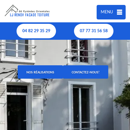
MENU
04 82 29 35 29
07 77 31 56 58
NOS RÉALISATIONS
CONTACTEZ-NOUS!