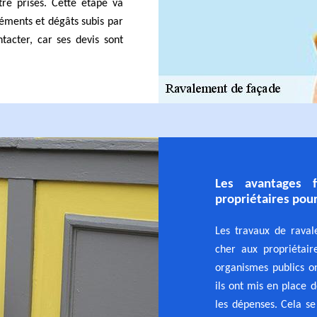
tre prises. Cette étape va
réments et dégâts subis par
ntacter, car ses devis sont
Les avantages f
propriétaires pou
Les travaux de raval
cher aux propriétaire
organismes publics on
ils ont mis en place 
les dépenses. Cela se