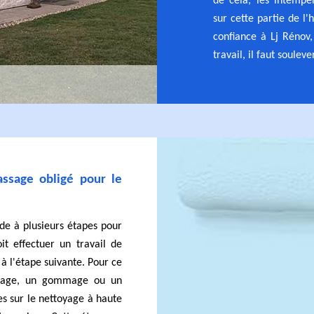
de cela, les intempé
sur cette partie de l'h
confiance à Lj Rénov,
travail, il faut souleve
assage obligé pour le
de à plusieurs étapes pour
oit effectuer un travail de
à l'étape suivante. Pour ce
sablage, un gommage ou un
s sur le nettoyage à haute