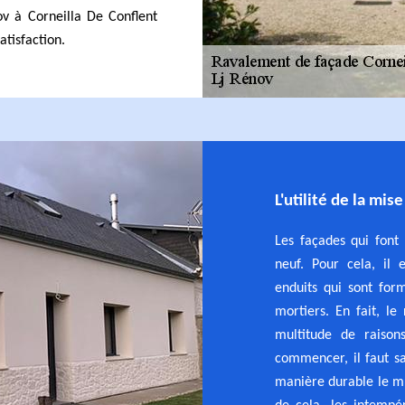
ov à Corneilla De Conflent
tisfaction.
L'utilité de la mis
Les façades qui font
neuf. Pour cela, il 
enduits qui sont for
mortiers. En fait, l
multitude de raison
commencer, il faut sa
manière durable le mu