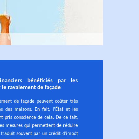
inanciers bénéficiés par les
r le ravalement de façade
ement de façade peuvent coûter très
s des maisons. En fait, l'État et les
t pris conscience de cela. De ce fait,
des mesures qui permettent de réduire
 traduit souvent par un crédit d'impôt