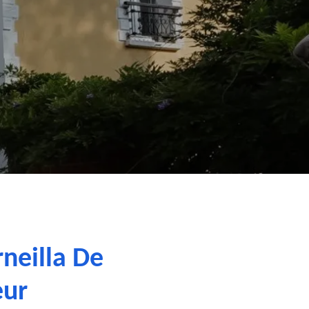
neilla De
eur