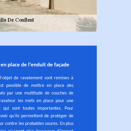
e en place de l'enduit de façade
 l'objet de ravalement sont remises à
est possible de mettre en place des
més par une multitude de couches de
e ravaleur les mets en place pour une
s qui sont toutes importantes. Pour
voir qu'ils permettent de protéger de
r contre les probables usures. En plus