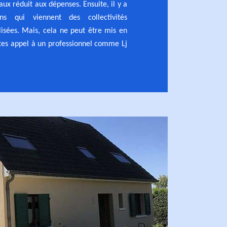
taux réduit aux dépenses. Ensuite, il y a
ons qui viennent des collectivités
alisées. Mais, cela ne peut être mis en
tes appel à un professionnel comme Lj