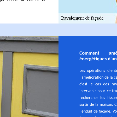
qui donne la beauté et
Comment amél
énergétiques d'u
Les opérations d'ent
l'amélioration de la c
c'est le cas des ra
intervenir pour ce tr
rechercher les fissu
sortir de la maison. C
l'enduit de façade. V