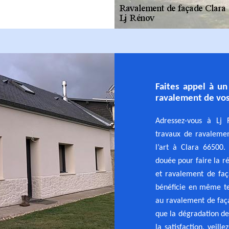
Faites appel à un
ravalement de vos
Adressez-vous à Lj 
travaux de ravalemen
l’art à Clara 66500.
douée pour faire la r
et ravalement de faç
bénéficie en même te
au ravalement de faça
que la dégradation des
la satisfaction, veill