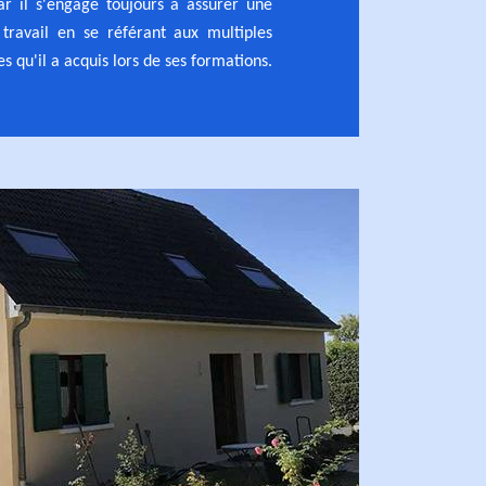
ar il s'engage toujours à assurer une
 travail en se référant aux multiples
 qu'il a acquis lors de ses formations.