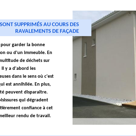
I SONT SUPPRIMÉS AU COURS DES
RAVALEMENTS DE FAÇADE
 pour garder la bonne
son ou d'un immeuble. En
multitude de déchets sur
 Il y a d'abord les
uses dans le sens où c'est
i est annihilée. En plus,
ité peuvent disparaître.
moisissures qui dégradent
ntièrement confiance à cet
meilleur rendu de travail.