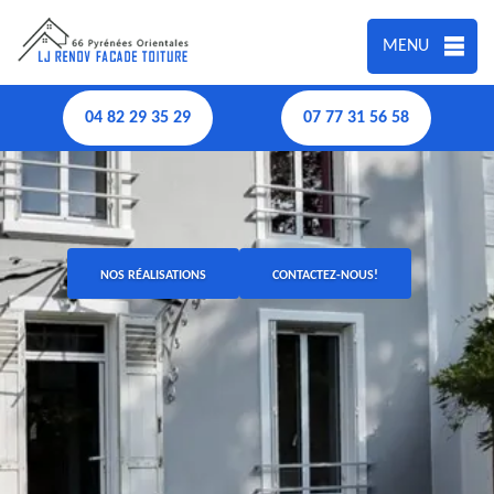
MENU
04 82 29 35 29
07 77 31 56 58
NOS RÉALISATIONS
CONTACTEZ-NOUS!