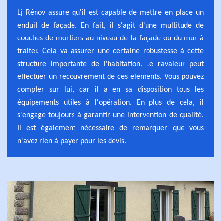
Lj Rénov assure qu'il est capable de mettre en place un
enduit de façade. En fait, il s'agit d'une multitude de
couches de mortiers au niveau de la façade ou du mur à
traiter. Cela va assurer une certaine robustesse à cette
structure importante de l'habitation. Le ravaleur peut
effectuer un recouvrement de ces éléments. Vous pouvez
compter sur lui, car il a en sa disposition tous les
équipements utiles à l'opération. En plus de cela, il
s'engage toujours à garantir une intervention de qualité.
Il est également nécessaire de remarquer que vous
n'avez rien à payer pour les devis.