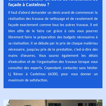
façade à Castelnou ?
Il faut d’abord demander un devis avant de commencer la
réalisation des travaux de nettoyage et de ravalement de
façade exactement comme tous les autres travaux. Il est
bien utile de le faire car grâce à cela vous pourrez
librement faire la préparation des budgets nécessaires à
sa réalisation. Il se débute par le prix de chaque matériau
nécessaire, jusqu’au prix de la prestation, c’est-à-dire des
mains d’œuvres. Vous saurez également les délais
d’exécution et de l’organisation des travaux lorsque vous
consultez des experts. Cependant, contactez sans hésiter
Lj Rénov à Castelnou 66300, pour vous donner un
maximum de satisfaction.